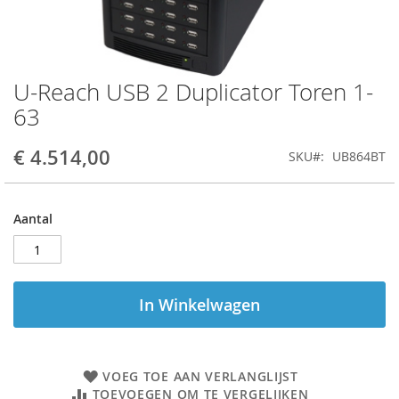
U-Reach USB 2 Duplicator Toren 1-
Ga
naar
63
het
begin
€ 4.514,00
SKU
UB864BT
van
de
afbeeldingen-
gallerij
Aantal
In Winkelwagen
VOEG TOE AAN VERLANGLIJST
TOEVOEGEN OM TE VERGELIJKEN