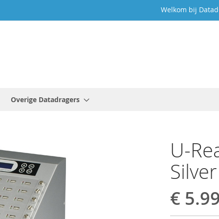
Welkom bij Datad
Overige Datadragers
U-Rea
Silve
€ 5.9