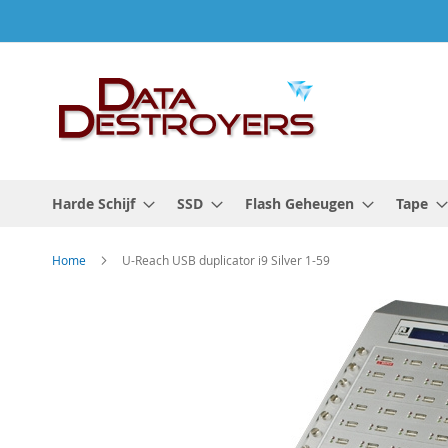
Ga
naar
de
inhoud
Harde Schijf
SSD
Flash Geheugen
Tape
Home
U-Reach USB duplicator i9 Silver 1-59
Ga
naar
het
einde
van
de
afbeeldingen-
gallerij