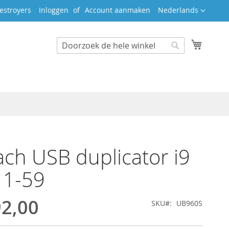
Taal
estroyers
Inloggen
Account aanmaken
Nederlands
Winkel
Search
Search
ch USB duplicator i9
r 1-59
92,00
SKU
UB960S