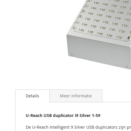
Ga
naar
het
begin
Details
Meer informatie
van
de
afbeeldingen-
U-Reach USB duplicator i9 Silver 1-59
gallerij
De U-Reach Intelligent 9 Silver USB duplicators zijn