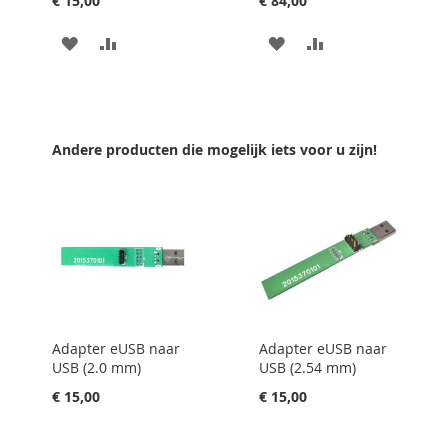
€ 15,00
€ 84,00
VOEG
TOEVOEGEN
VOEG
TOEVOEGEN
TOE
OM
TOE
OM
AAN
TE
AAN
TE
VERLANGLIJST
VERGELIJKEN
VERLANGLIJST
VERGELIJKEN
Andere producten die mogelijk iets voor u zijn!
Adapter eUSB naar
Adapter eUSB naar
USB (2.0 mm)
USB (2.54 mm)
€ 15,00
€ 15,00