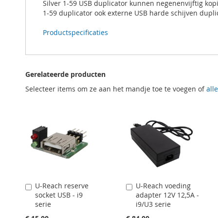
Silver 1-59 USB duplicator kunnen negenenvijftig kopi
1-59 duplicator ook externe USB harde schijven dupli
Productspecificaties
Gerelateerde producten
Selecteer items om ze aan het mandje toe te voegen of
all
U-Reach reserve
U-Reach voeding
In
In
socket USB - i9
adapter 12V 12,5A -
Winkelwagen
Winkelwagen
serie
i9/U3 serie