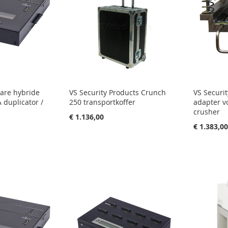
are hybride
VS Security Products Crunch
VS Securi
A duplicator /
250 transportkoffer
adapter v
crusher
€ 1.136,00
€ 1.383,0