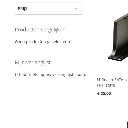
PRIJS
Producten vergelijken
Geen producten geselecteerd.
Mijn verlanglijst
U hebt niets op uw verlanglijst staan.
U-Reach SATA ra
IT-H serie
€ 25,00
In Winkelwagen
In Winkelwagen
In Winkelwagen
In Winkelwagen
VOEG
VOEG
VOEG
VOEG
TOE
TOEVOEGEN
TOE
TOEVOEGEN
TOE
TOEVOEGEN
TOE
TOEVOEGEN