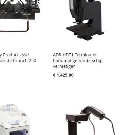
ty Products ssd
ADR HDT1 Terminator
oor de Crunch 250
handmatige harde schijf
vernietiger
0
€ 1.425,00