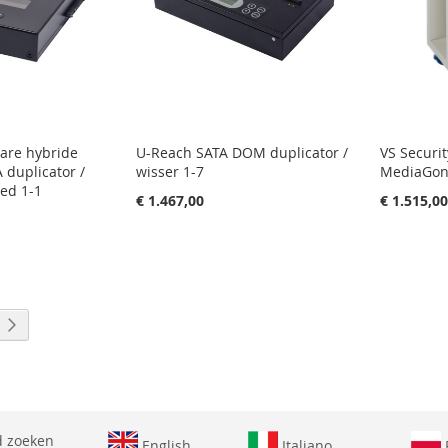
are hybride
U-Reach SATA DOM duplicator /
VS Securi
A duplicator /
wisser 1-7
MediaGone
ed 1-1
€ 1.467,00
€ 1.515,0
 pagina
a
Pagina
Volgende
 zoeken
English
Italiano