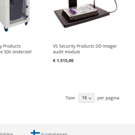
ty Products
VS Security Products DD Imager
 500 onderstel
audit module
0
€ 1.515,00
Toon
per pagina
Polskie
Suomalainen