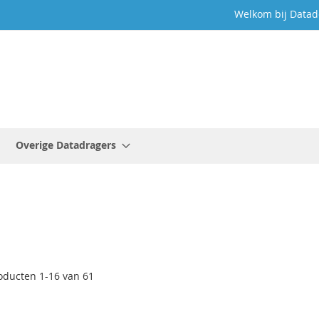
Welkom bij Datad
Overige Datadragers
oducten
1
-
16
van
61