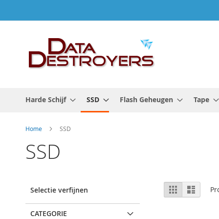
Ga
naar
de
inhoud
Harde Schijf
SSD
Flash Geheugen
Tape
Home
SSD
SSD
Tonen
Foto-
Lijst
Pr
Selectie verfijnen
tabel
als
CATEGORIE