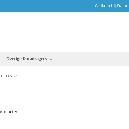
Welkom bij Datad
Overige Datadragers
CF i9 Silver
roducten