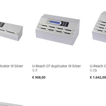
cator i9 Silver
U-Reach CF duplicator i9 Silver
U-Reach CF
1-7
1-15
€ 908,00
€ 1.642,0