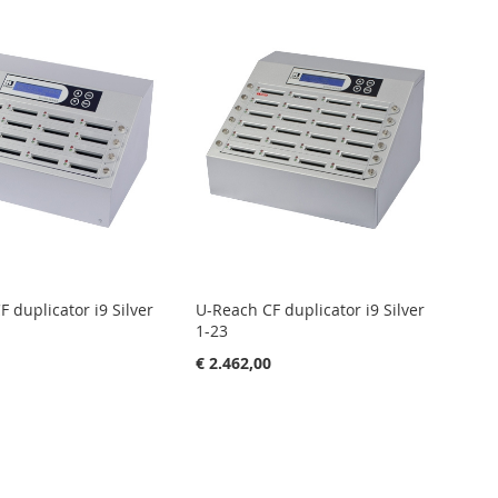
sortere
 duplicator i9 Silver
U-Reach CF duplicator i9 Silver
1-23
0
€ 2.462,00