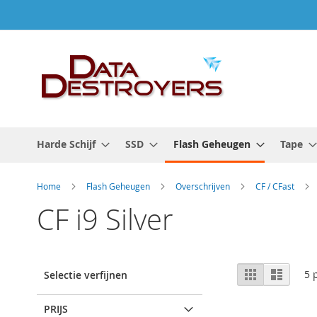
Ga
naar
de
inhoud
Harde Schijf
SSD
Flash Geheugen
Tape
Home
Flash Geheugen
Overschrijven
CF / CFast
CF i9 Silver
Tonen
Foto-
Lijst
5
p
Selectie verfijnen
tabel
als
PRIJS