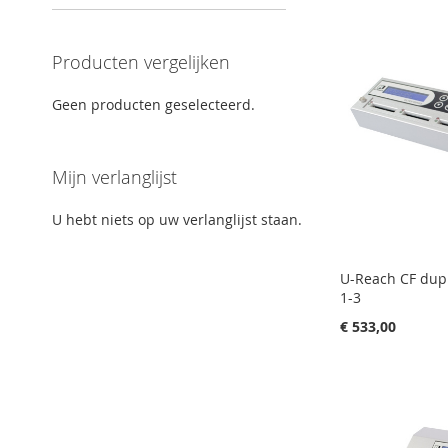
Producten vergelijken
Geen producten geselecteerd.
Mijn verlanglijst
U hebt niets op uw verlanglijst staan.
U-Reach CF dupli
1-3
€ 533,00
In Winkelwagen
In Winkelwagen
In Winkelwagen
In Winkelwagen
VOEG
VOEG
VOEG
VOEG
TOE
TOEVOEGEN
TOE
TOEVOEGEN
TOE
TOEVOEGEN
TOE
TOEVOEGEN