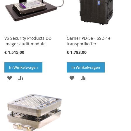
VS Security Products DD
Garner PD-5e - SSD-1e
Imager audit module
transportkoffer
€ 1.515,00
€ 1.783,00
In Winkelwagen
In Winkelwagen
VOEG
TOEVOEGEN
VOEG
TOEVOEGEN
TOE
OM
TOE
OM
AAN
TE
AAN
TE
VERLANGLIJST
VERGELIJKEN
VERLANGLIJST
VERGELIJKEN