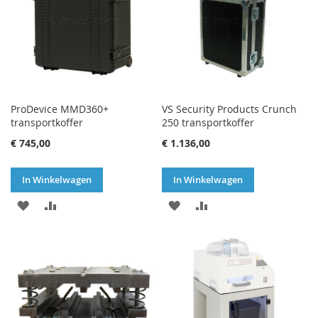
ProDevice MMD360+
VS Security Products Crunch
transportkoffer
250 transportkoffer
€ 745,00
€ 1.136,00
In Winkelwagen
In Winkelwagen
VOEG
TOEVOEGEN
VOEG
TOEVOEGEN
TOE
OM
TOE
OM
AAN
TE
AAN
TE
VERLANGLIJST
VERGELIJKEN
VERLANGLIJST
VERGELIJKEN