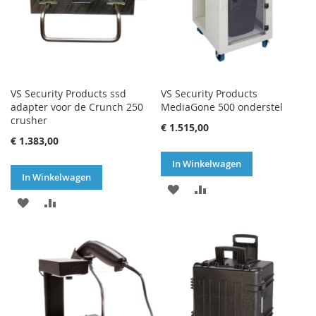
VS Security Products ssd
VS Security Products
adapter voor de Crunch 250
MediaGone 500 onderstel
crusher
€ 1.515,00
€ 1.383,00
In Winkelwagen
In Winkelwagen
VOEG
TOEVOEGEN
VOEG
TOEVOEGEN
TOE
OM
TOE
OM
AAN
TE
AAN
TE
VERLANGLIJST
VERGELIJKEN
VERLANGLIJST
VERGELIJKEN