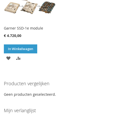
Garner SSD-1e module
€ 4.720,00
In Winkelwagen
VOEG
TOEVOEGEN
TOE
OM
AAN
TE
Producten vergelijken
VERLANGLIJST
VERGELIJKEN
Geen producten geselecteerd.
Mijn verlanglijst