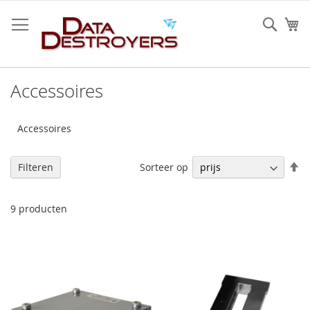
Ga
naar
Sear
W
de
inhoud
Accessoires
Accessoires
V
Sorteer op
Filteren
h
na
la
9
producten
so