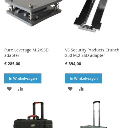
Pure Leverage M.2/SSD
VS Security Products Crunch
adapter
250 M.2 SSD adapter
€ 285,00
€ 394,00
In Winkelwagen
In Winkelwagen
VOEG
TOEVOEGEN
VOEG
TOEVOEGEN
TOE
OM
TOE
OM
AAN
TE
AAN
TE
VERLANGLIJST
VERGELIJKEN
VERLANGLIJST
VERGELIJKEN