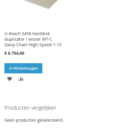
U-Reach SATA harddisk
duplicator / wisser MT-C
Daisy-Chain High-Speed 1-15
€ 6.754,00
In Winkelwagen
VOEG
TOEVOEGEN
TOE
OM
AAN
TE
Producten vergelijken
VERLANGLIJST
VERGELIJKEN
Geen producten geselecteerd.