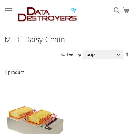
Ga
naar
Sear
W
de
inhoud
MT-C Daisy-Chain
V
Sorteer op
h
na
la
1
product
so