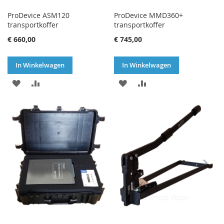
ProDevice ASM120
ProDevice MMD360+
transportkoffer
transportkoffer
€ 660,00
€ 745,00
In Winkelwagen
In Winkelwagen
VOEG
TOEVOEGEN
VOEG
TOEVOEGEN
TOE
OM
TOE
OM
AAN
TE
AAN
TE
VERLANGLIJST
VERGELIJKEN
VERLANGLIJST
VERGELIJKEN