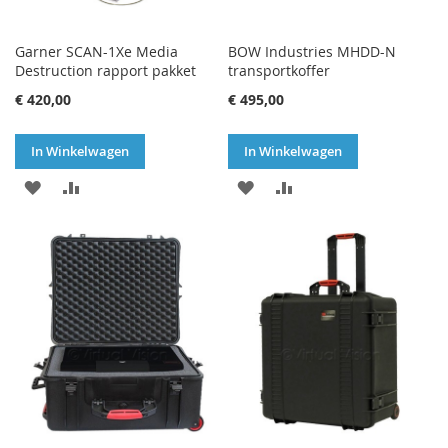
Garner SCAN-1Xe Media
BOW Industries MHDD-N
Destruction rapport pakket
transportkoffer
€ 420,00
€ 495,00
In Winkelwagen
In Winkelwagen
VOEG
TOEVOEGEN
VOEG
TOEVOEGEN
TOE
OM
TOE
OM
AAN
TE
AAN
TE
VERLANGLIJST
VERGELIJKEN
VERLANGLIJST
VERGELIJKEN