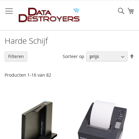
Ga
naar
Sear
W
de
inhoud
Harde Schijf
V
Sorteer op
Filteren
h
na
la
Producten
1
-
16
van
82
so