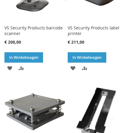
VS Security Products barcode
VS Security Products label
scanner
printer
€ 200,00
€ 211,00
In Winkelwagen
In Winkelwagen
VOEG
TOEVOEGEN
VOEG
TOEVOEGEN
TOE
OM
TOE
OM
AAN
TE
AAN
TE
VERLANGLIJST
VERGELIJKEN
VERLANGLIJST
VERGELIJKEN