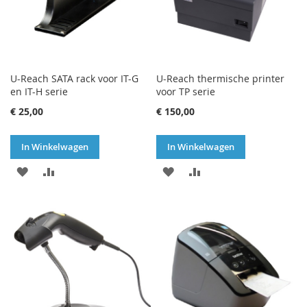
U-Reach SATA rack voor IT-G
U-Reach thermische printer
en IT-H serie
voor TP serie
€ 25,00
€ 150,00
In Winkelwagen
In Winkelwagen
VOEG
TOEVOEGEN
VOEG
TOEVOEGEN
TOE
OM
TOE
OM
AAN
TE
AAN
TE
VERLANGLIJST
VERGELIJKEN
VERLANGLIJST
VERGELIJKEN