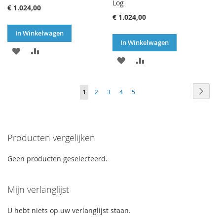
Log
€ 1.024,00
€ 1.024,00
In Winkelwagen
In Winkelwagen
VOEG
TOEVOEGEN
VOEG
TOEVOEGEN
TOE
OM
TOE
OM
AAN
TE
Pagina
Pagin
Volge
U
Pagina
Pagina
Pagina
Pagina
1
2
3
4
5
AAN
TE
VERLANGLIJST
VERGELIJKEN
lees
VERLANGLIJST
VERGELIJKEN
momenteel
Producten vergelijken
pagina
Geen producten geselecteerd.
Mijn verlanglijst
U hebt niets op uw verlanglijst staan.