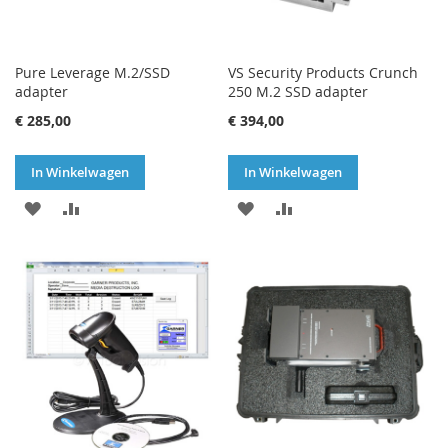
Pure Leverage M.2/SSD
VS Security Products Crunch
adapter
250 M.2 SSD adapter
€ 285,00
€ 394,00
In Winkelwagen
In Winkelwagen
VOEG
TOEVOEGEN
VOEG
TOEVOEGEN
TOE
OM
TOE
OM
AAN
TE
AAN
TE
VERLANGLIJST
VERGELIJKEN
VERLANGLIJST
VERGELIJKEN