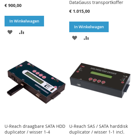
DataGauss transportkoffer
€ 900,00
€ 1.015,00
In Winkelwagen
In Winkelwagen
VOEG
TOEVOEGEN
VOEG
TOEVOEGEN
TOE
OM
TOE
OM
AAN
TE
AAN
TE
VERLANGLIJST
VERGELIJKEN
VERLANGLIJST
VERGELIJKEN
U-Reach draagbare SATA HDD
U-Reach SAS / SATA harddisk
duplicator / wisser 1-4
duplicator / wisser 1-1 incl.