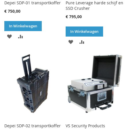
Depei SDP-01 transportkoffer
Pure Leverage harde schijf en
SSD Crusher
€ 750,00
€ 795,00
In Winkelwagen
In Winkelwagen
VOEG
TOEVOEGEN
VOEG
TOEVOEGEN
TOE
OM
TOE
OM
AAN
TE
AAN
TE
VERLANGLIJST
VERGELIJKEN
VERLANGLIJST
VERGELIJKEN
Depei SDP-02 transportkoffer
VS Security Products