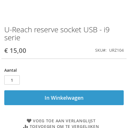
U-Reach reserve socket USB - i9
Ga
naar
serie
het
begin
€ 15,00
SKU
URZ104
van
de
afbeeldingen-
gallerij
Aantal
In Winkelwagen
VOEG TOE AAN VERLANGLIJST
TOEVOEGEN OM TE VERGELIJKEN