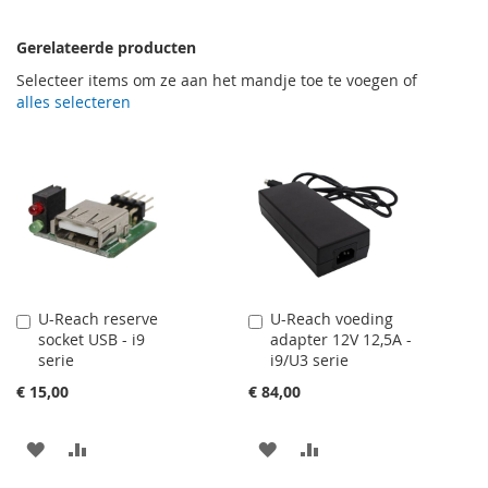
Gerelateerde producten
Selecteer items om ze aan het mandje toe te voegen of
alles selecteren
U-Reach reserve
U-Reach voeding
In
In
socket USB - i9
adapter 12V 12,5A -
Winkelwagen
Winkelwagen
serie
i9/U3 serie
€ 15,00
€ 84,00
VOEG
TOEVOEGEN
VOEG
TOEVOEGEN
TOE
OM
TOE
OM