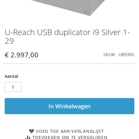
U-Reach USB duplicator i9 Silver 1-
Ga
naar
29
het
begin
€ 2.997,00
SKU
UB930S
van
de
afbeeldingen-
gallerij
Aantal
In Winkelwagen
VOEG TOE AAN VERLANGLIJST
TOEVOEGEN OM TE VERGELIJKEN