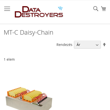
Ugrás
a
Sear
K
tartalomhoz
MT-C Daisy-Chain
Cs
Rendezés
so
1
elem