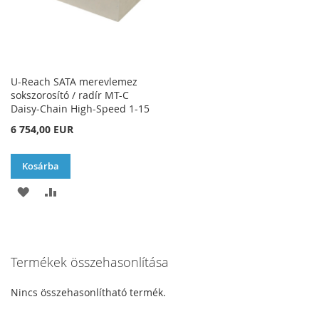
U-Reach SATA merevlemez
sokszorosító / radír MT-C
Daisy-Chain High-Speed 1-15
6 754,00 EUR
Kosárba
HOZZÁADÁS
ÖSSZEHASONLÍTÁSHOZ
A
AD
KÍVÁNSÁGLISTÁHOZ
Termékek összehasonlítása
Nincs összehasonlítható termék.