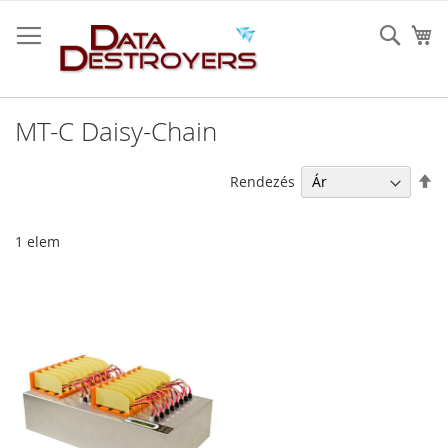
Ugrás
a
Sear
K
tartalomhoz
MT-C Daisy-Chain
Cs
Rendezés
so
1
elem