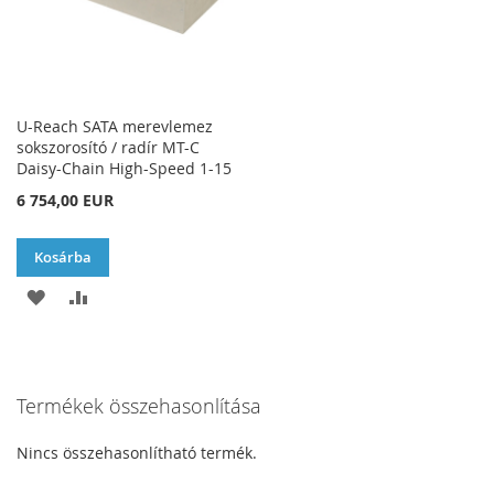
U-Reach SATA merevlemez
sokszorosító / radír MT-C
Daisy-Chain High-Speed 1-15
6 754,00 EUR
Kosárba
HOZZÁADÁS
ÖSSZEHASONLÍTÁSHOZ
A
AD
KÍVÁNSÁGLISTÁHOZ
Termékek összehasonlítása
Nincs összehasonlítható termék.