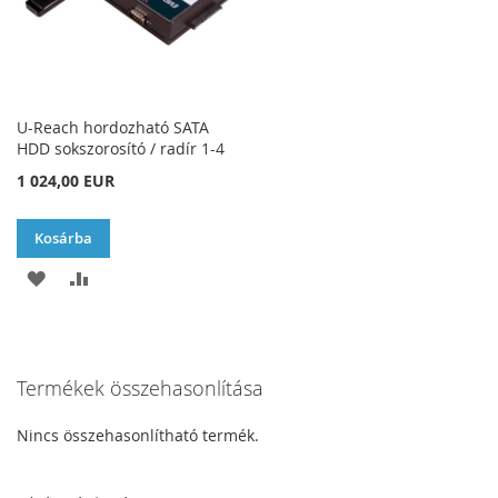
U-Reach hordozható SATA
HDD sokszorosító / radír 1-4
1 024,00 EUR
Kosárba
HOZZÁADÁS
ÖSSZEHASONLÍTÁSHOZ
A
AD
KÍVÁNSÁGLISTÁHOZ
Termékek összehasonlítása
Nincs összehasonlítható termék.