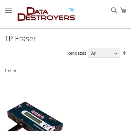
Ugrás
a
Sear
K
tartalomhoz
TP Eraser
Cs
Rendezés
so
1
elem