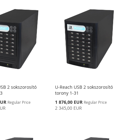
SB 2 sokszorosító
U-Reach USB 2 sokszorosító
23
torony 1-31
Special
EUR
1 876,00 EUR
Regular Price
Regular Price
Price
EUR
2 345,00 EUR