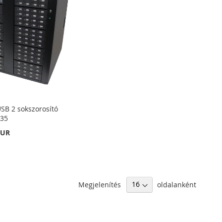
SB 2 sokszorosító
135
EUR
Megjelenítés
oldalanként