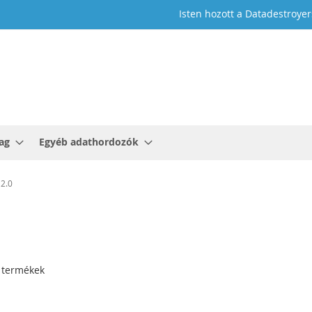
Isten hozott a Datadestroyer
ag
Egyéb adathordozók
2.0
és
termékek