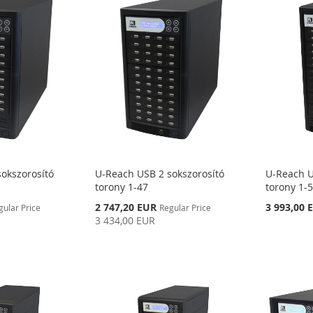
okszorosító
U-Reach USB 2 sokszorosító
U-Reach U
torony 1-47
torony 1-
Special
2 747,20 EUR
3 993,00 
gular Price
Regular Price
Price
3 434,00 EUR