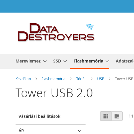
Ugrás
a
tartalomhoz
Merevlemez
SSD
Flashmemória
Adatszal
Kezdőlap
Flashmemória
Törlés
USB
Tower USB 
Tower USB 2.0
Megtekint
Rács
Lista
11
Vásárlási beállítások
ÁR