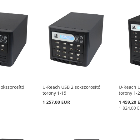
okszorosító
U-Reach USB 2 sokszorosító
U-Reach U
torony 1-15
torony 1-
Special
1 257,00 EUR
1 459,20 
Price
1 824,00 