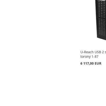
KÍVÁNSÁGLISTÁHOZ
AD
KÍVÁNSÁGLISTÁHOZ
AD
U-Reach USB 2 s
torony 1-87
6 117,00 EUR
Kosárba
Kosárba
Kosárba
HOZZÁADÁS
HOZZÁADÁS
HOZZÁADÁS
A
ÖSSZEHASONLÍTÁSHOZ
A
ÖSSZEHASONLÍTÁSHOZ
A
ÖSSZEHASONLÍTÁSHOZ
KÍVÁNSÁGLISTÁHOZ
AD
KÍVÁNSÁGLISTÁHOZ
AD
KÍVÁNSÁGLISTÁHOZ
AD