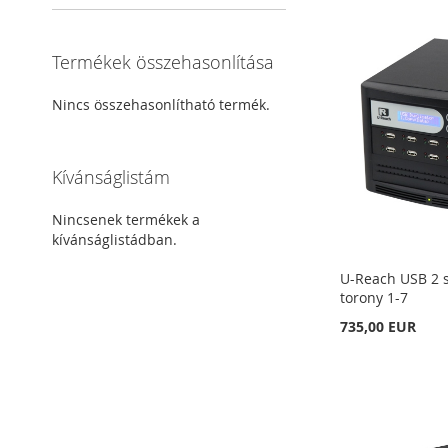
Termékek összehasonlítása
Nincs összehasonlítható termék.
Kívánságlistám
Nincsenek termékek a
kívánságlistádban.
U-Reach USB 2 s
torony 1-7
735,00 EUR
Kosárba
Kosárba
Kosárba
Kosárba
HOZZÁADÁS
HOZZÁADÁS
HOZZÁADÁS
HOZZÁADÁS
A
ÖSSZEHASONLÍTÁSHOZ
A
ÖSSZEHASONLÍTÁSHOZ