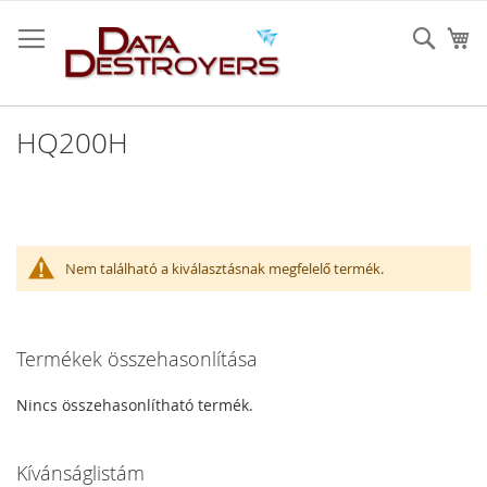
Ugrás
a
Sear
K
tartalomhoz
HQ200H
Nem található a kiválasztásnak megfelelő termék.
Termékek összehasonlítása
Nincs összehasonlítható termék.
Kívánságlistám