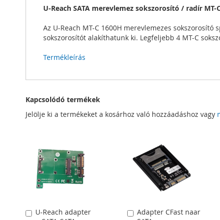
U-Reach SATA merevlemez sokszorosító / radír MT-C
Az U-Reach MT-C 1600H merevlemezes sokszorosító spec
sokszorosítót alakíthatunk ki. Legfeljebb 4 MT-C soks
Termékleírás
Kapcsolódó termékek
Jelölje ki a termékeket a kosárhoz való hozzáadáshoz vagy
U-Reach adapter
Adapter CFast naar
Kosárba
Kosárba