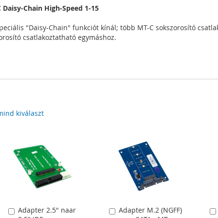
 Daisy-Chain High-Speed 1-15
iális "Daisy-Chain" funkciót kínál; több MT-C sokszorosító csatla
zorosító csatlakoztatható egymáshoz.
mind kiválaszt
Adapter 2.5" naar
Adapter M.2 (NGFF)
Kosárba
Kosárba