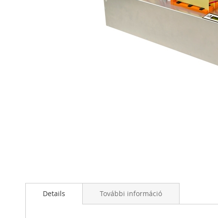
Ugrás
a
képgaléria
elejére
Details
További információ