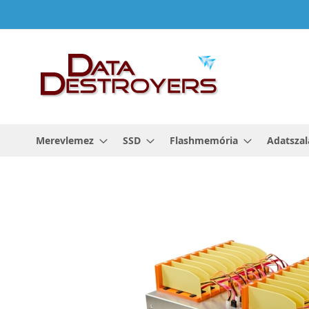
Ugrás
a
tartalomhoz
Merevlemez
SSD
Flashmemória
Adatszal
Ugrás
a
képgaléria
végére