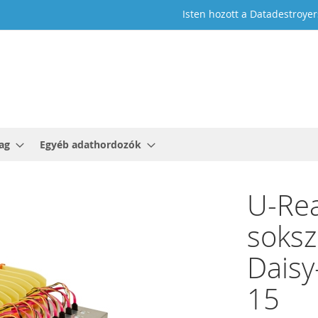
Isten hozott a Datadestroyer
ag
Egyéb adathordozók
U-Re
soksz
Daisy
15