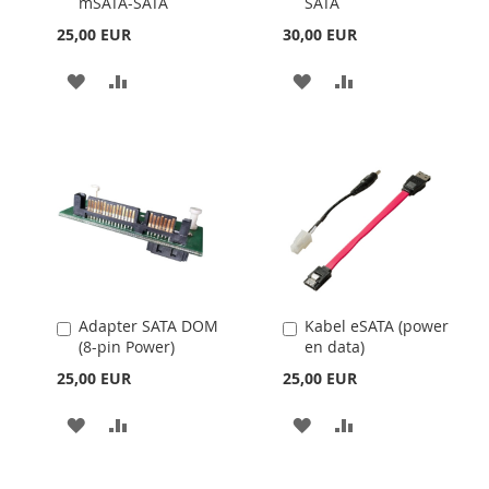
mSATA-SATA
SATA
25,00 EUR
30,00 EUR
HOZZÁADÁS
ÖSSZEHASONLÍTÁSHOZ
HOZZÁADÁS
ÖSSZEHASONLÍT
A
AD
A
AD
KÍVÁNSÁGLISTÁHOZ
KÍVÁNSÁGLISTÁHOZ
Adapter SATA DOM
Kabel eSATA (power
Kosárba
Kosárba
(8-pin Power)
en data)
25,00 EUR
25,00 EUR
HOZZÁADÁS
ÖSSZEHASONLÍTÁSHOZ
HOZZÁADÁS
ÖSSZEHASONLÍT
A
AD
A
AD