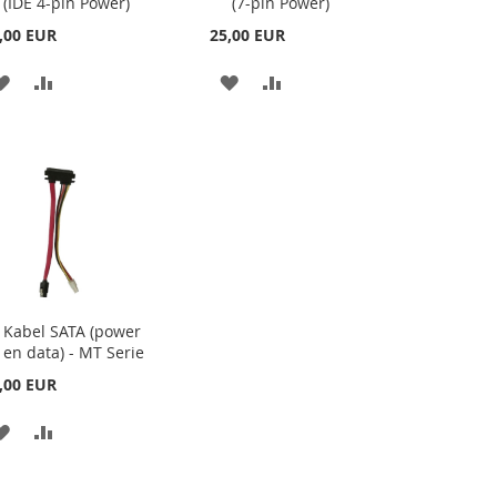
(IDE 4-pin Power)
(7-pin Power)
,00 EUR
25,00 EUR
HOZZÁADÁS
ÖSSZEHASONLÍTÁSHOZ
HOZZÁADÁS
ÖSSZEHASONLÍTÁSHOZ
OZ
A
AD
A
AD
KÍVÁNSÁGLISTÁHOZ
KÍVÁNSÁGLISTÁHOZ
Kabel SATA (power
Kosárba
en data) - MT Serie
,00 EUR
OZ
HOZZÁADÁS
ÖSSZEHASONLÍTÁSHOZ
A
AD