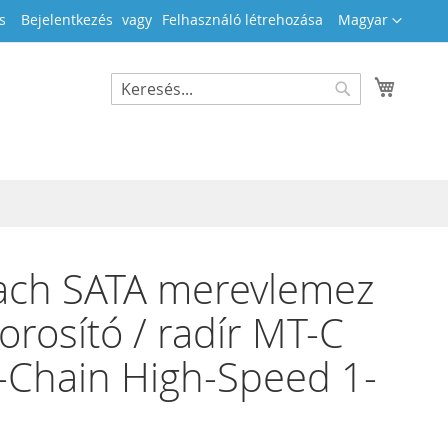
Nyelv
s
Bejelentkezés
Felhasználó létrehozása
Magyar
Kosara
Search
Search
ach SATA merevlemez
orosító / radír MT-C
-Chain High-Speed 1-