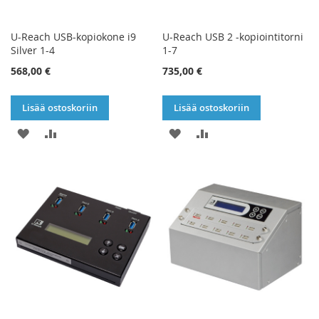
U-Reach USB-kopiokone i9
U-Reach USB 2 -kopiointitorni
Silver 1-4
1-7
568,00 €
735,00 €
Lisää ostoskoriin
Lisää ostoskoriin
LISÄÄ
LISÄÄ
LISÄÄ
LISÄÄ
TOIVELISTAAN
VERTAILUUN
TOIVELISTAAN
VERTAILUUN