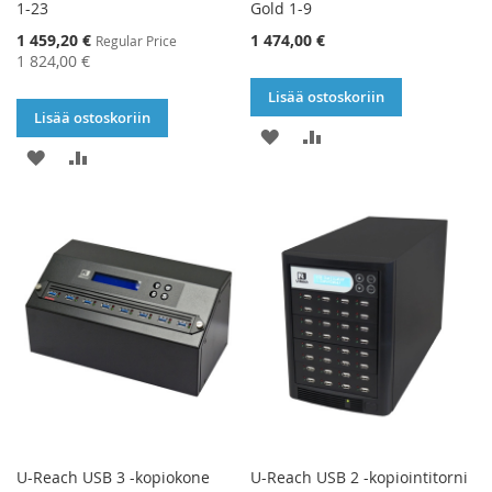
1-23
Gold 1-9
Special
1 459,20 €
1 474,00 €
Regular Price
Price
1 824,00 €
Lisää ostoskoriin
Lisää ostoskoriin
LISÄÄ
LISÄÄ
LISÄÄ
LISÄÄ
TOIVELISTAAN
VERTAILUUN
TOIVELISTAAN
VERTAILUUN
U-Reach USB 3 -kopiokone
U-Reach USB 2 -kopiointitorni