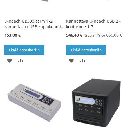
U-Reach UB300 carry 1-2
Kannettava U-Reach USB 2 -
kannettavaa USB-kopiokonetta
kopiokone 1-7
Special
153,00 €
546,40 €
666,00 €
Regular Price
Price
Lisää ostoskoriin
Lisää ostoskoriin
LISÄÄ
LISÄÄ
LISÄÄ
LISÄÄ
TOIVELISTAAN
VERTAILUUN
TOIVELISTAAN
VERTAILUUN