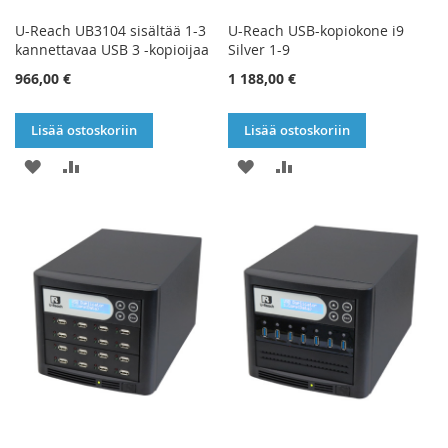
U-Reach UB3104 sisältää 1-3
U-Reach USB-kopiokone i9
kannettavaa USB 3 -kopioijaa
Silver 1-9
966,00 €
1 188,00 €
Lisää ostoskoriin
Lisää ostoskoriin
LISÄÄ
LISÄÄ
LISÄÄ
LISÄÄ
TOIVELISTAAN
VERTAILUUN
TOIVELISTAAN
VERTAILUUN