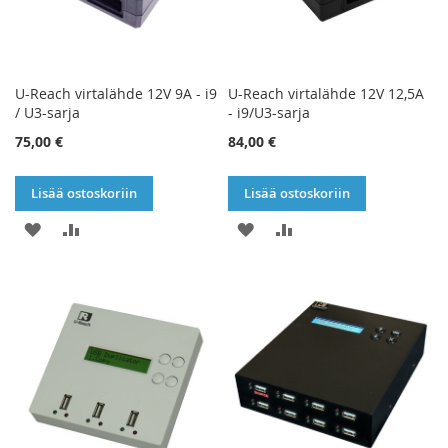
U-Reach virtalähde 12V 9A - i9
U-Reach virtalähde 12V 12,5A
/ U3-sarja
- i9/U3-sarja
75,00 €
84,00 €
Lisää ostoskoriin
Lisää ostoskoriin
LISÄÄ
LISÄÄ
LISÄÄ
LISÄÄ
TOIVELISTAAN
VERTAILUUN
TOIVELISTAAN
VERTAILUUN