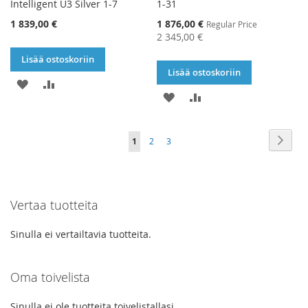
Intelligent U3 Silver 1-7
1-31
Special
1 839,00 €
1 876,00 €
Regular Price
Price
2 345,00 €
Lisää ostoskoriin
Lisää ostoskoriin
LISÄÄ
LISÄÄ
LISÄÄ
LISÄÄ
TOIVELISTAAN
VERTAILUUN
TOIVELISTAAN
VERTAILUUN
Sivu
Sivu
Seur
You're
Sivu
Sivu
1
2
3
currently
reading
Vertaa tuotteita
page
Sinulla ei vertailtavia tuotteita.
Oma toivelista
Sinulla ei ole tuotteita toivelistallasi.