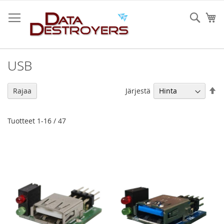
Skip
to
Sear
Os
Content
USB
As
Järjestä
Rajaa
la
jä
Tuotteet
1
-
16
/
47