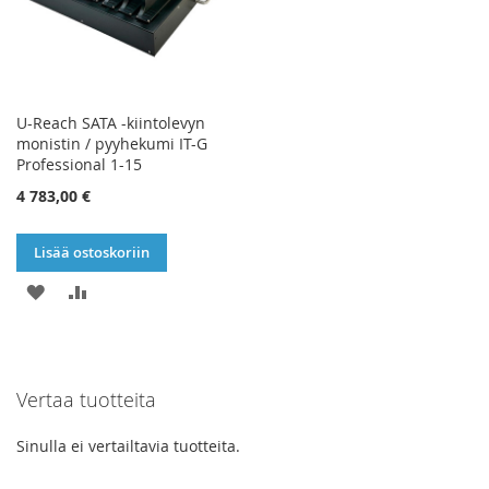
U-Reach SATA -kiintolevyn
monistin / pyyhekumi IT-G
Professional 1-15
4 783,00 €
Lisää ostoskoriin
LISÄÄ
LISÄÄ
TOIVELISTAAN
VERTAILUUN
Vertaa tuotteita
Sinulla ei vertailtavia tuotteita.