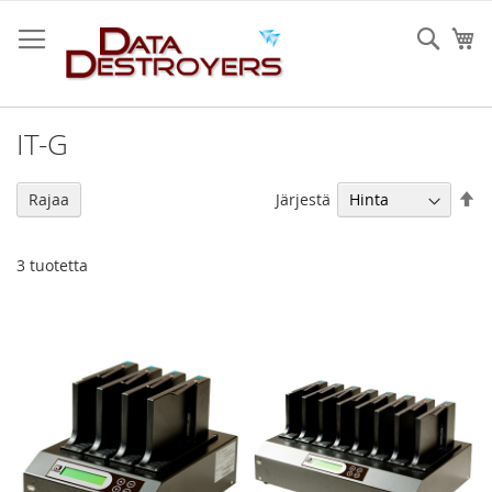
Skip
to
Sear
Os
Content
IT-G
As
Järjestä
Rajaa
la
jä
3
tuotetta