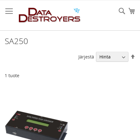
Skip
to
Sear
Os
Content
SA250
As
Järjestä
la
jä
1
tuote