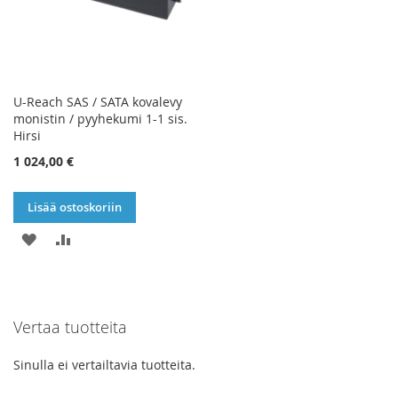
U-Reach SAS / SATA kovalevy
monistin / pyyhekumi 1-1 sis.
Hirsi
1 024,00 €
Lisää ostoskoriin
LISÄÄ
LISÄÄ
TOIVELISTAAN
VERTAILUUN
Vertaa tuotteita
Sinulla ei vertailtavia tuotteita.