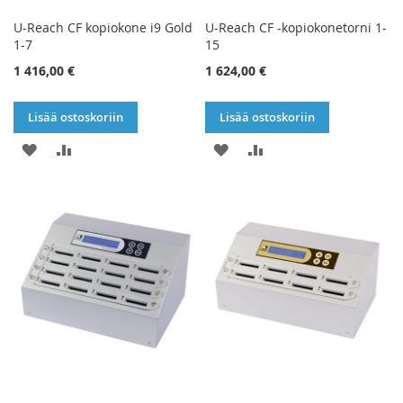
U-Reach CF kopiokone i9 Gold
U-Reach CF -kopiokonetorni 1-
1-7
15
1 416,00 €
1 624,00 €
Lisää ostoskoriin
Lisää ostoskoriin
LISÄÄ
LISÄÄ
LISÄÄ
LISÄÄ
TOIVELISTAAN
VERTAILUUN
TOIVELISTAAN
VERTAILUUN