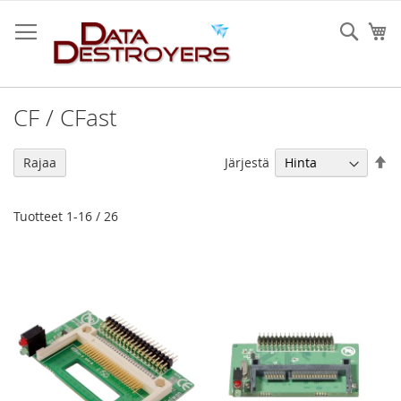
Skip
to
Sear
Os
Content
CF / CFast
As
Järjestä
Rajaa
la
jä
Tuotteet
1
-
16
/
26