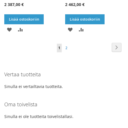
2 387,00 €
2 462,00 €
Lisää ostoskoriin
Lisää ostoskoriin
LISÄÄ
LISÄÄ
LISÄÄ
LISÄÄ
TOIVELISTAAN
VERTAILUUN
TOIVELISTAAN
VERTAILUUN
Sivu
Sivu
Seur
You're
Sivu
1
2
currently
reading
Vertaa tuotteita
page
Sinulla ei vertailtavia tuotteita.
Oma toivelista
Sinulla ei ole tuotteita toivelistallasi.