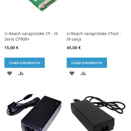
U-Reach varapistoke CF - i9
U-Reach varapistoke CFast -
Serie CF908+
i9-sarja
15,00 €
45,00 €
Lisää ostoskoriin
Lisää ostoskoriin
LISÄÄ
LISÄÄ
LISÄÄ
LISÄÄ
TOIVELISTAAN
VERTAILUUN
TOIVELISTAAN
VERTAILUUN