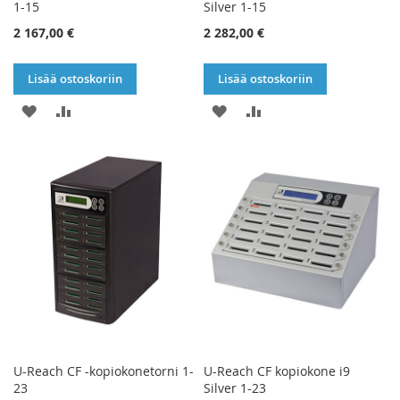
1-15
Silver 1-15
2 167,00 €
2 282,00 €
Lisää ostoskoriin
Lisää ostoskoriin
LISÄÄ
LISÄÄ
LISÄÄ
LISÄÄ
TOIVELISTAAN
VERTAILUUN
TOIVELISTAAN
VERTAILUUN
U-Reach CF -kopiokonetorni 1-
U-Reach CF kopiokone i9
23
Silver 1-23