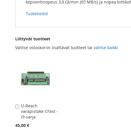
kopiointinopeus 3,9 Gt/min (65 MB/s) ja nopea bittikoh
Tuotetiedot
Liittyvät tuotteet
Valitse ostoskoriin lisättävät tuotteet tai
valitse kaikki
U-Reach
Lisää
varapistoke CFast -
ostoskoriin
i9-sarja
45,00 €