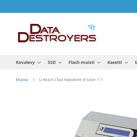
Skip
to
Content
Kovalevy
SSD
Flash-muisti
Kasetti
Etusivu
U-Reach Cfast kopiokone i9 Silver 1-7
Skip
to
the
end
of
the
images
gallery