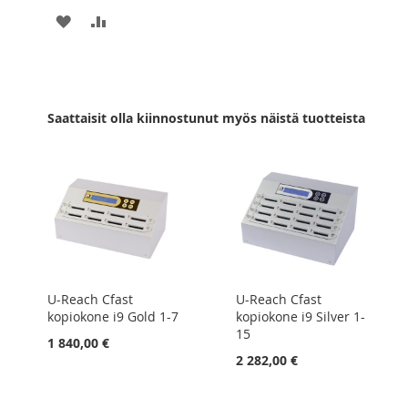
LISÄÄ
LISÄÄ
TOIVELISTAAN
VERTAILUUN
Saattaisit olla kiinnostunut myös näistä tuotteista
U-Reach Cfast
U-Reach Cfast
kopiokone i9 Gold 1-7
kopiokone i9 Silver 1-
15
1 840,00 €
2 282,00 €