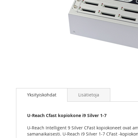
Skip
to
the
Yksityiskohdat
Lisätietoja
beginning
of
the
U-Reach Cfast kopiokone i9 Silver 1-7
images
gallery
U-Reach Intelligent 9 Silver CFast kopiokoneet ovat a
samanaikaisesti. U-Reach i9 Silver 1-7 CFast -kopioko