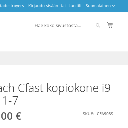
Kieli
tadestroyers
Kirjaudu sisään
Luo tili
Suomalainen
Ostosko
Search
Search
ch Cfast kopiokone i9
 1-7
,00 €
SKU
CFA908S