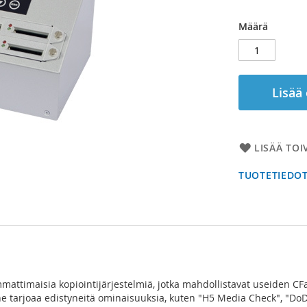
Määrä
Lisää
LISÄÄ TOI
TUOTETIEDO
mmattimaisia kopiointijärjestelmiä, jotka mahdollistavat useiden CF
ne tarjoaa edistyneitä ominaisuuksia, kuten "H5 Media Check", "DoD