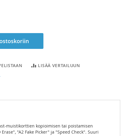
 ostoskoriin
VELISTAAN
LISÄÄ VERTAILUUN
T
ast-muistikorttien kopioimisen tai poistamisen
 Erase", "A2 Fake Picker" ja "Speed Check". Suuri