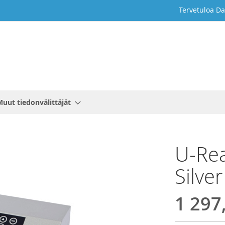
Tervetuloa Da
Muut tiedonvälittäjät
U-Rea
Silver
1 297