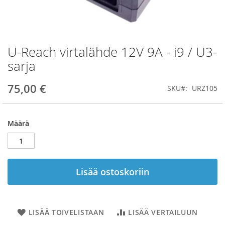
U-Reach virtalähde 12V 9A - i9 / U3-
Skip
to
sarja
the
beginning
75,00 €
SKU
URZ105
of
the
images
gallery
Määrä
Lisää ostoskoriin
LISÄÄ TOIVELISTAAN
LISÄÄ VERTAILUUN