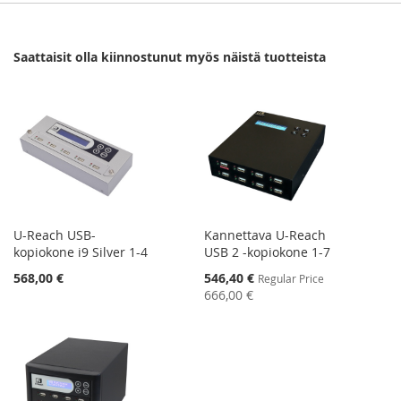
Saattaisit olla kiinnostunut myös näistä tuotteista
U-Reach USB-
Kannettava U-Reach
kopiokone i9 Silver 1-4
USB 2 -kopiokone 1-7
Special
568,00 €
546,40 €
Regular Price
Price
666,00 €