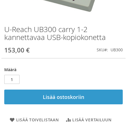
U-Reach UB300 carry 1-2
Skip
to
kannettavaa USB-kopiokonetta
the
beginning
153,00 €
SKU
UB300
of
the
images
gallery
Määrä
Lisää ostoskoriin
LISÄÄ TOIVELISTAAN
LISÄÄ VERTAILUUN