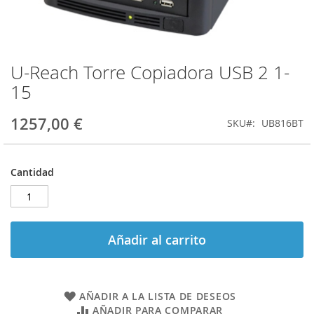
U-Reach Torre Copiadora USB 2 1-
Saltar
al
15
comienzo
de
1257,00 €
SKU
UB816BT
la
galería
de
imágenes
Cantidad
Añadir al carrito
AÑADIR A LA LISTA DE DESEOS
AÑADIR PARA COMPARAR