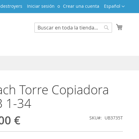
Lenguaje
adestroyers
Iniciar sesión
Crear una cuenta
Español
Mi cest
Search
Search
ch Torre Copiadora
3 1-34
00 €
SKU
UB3735T