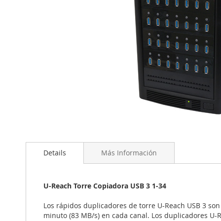
Saltar
al
comienzo
de
Details
Más Información
la
galería
de
U-Reach Torre Copiadora USB 3 1-34
imágenes
Los rápidos duplicadores de torre U-Reach USB 3 son
minuto (83 MB/s) en cada canal. Los duplicadores U-