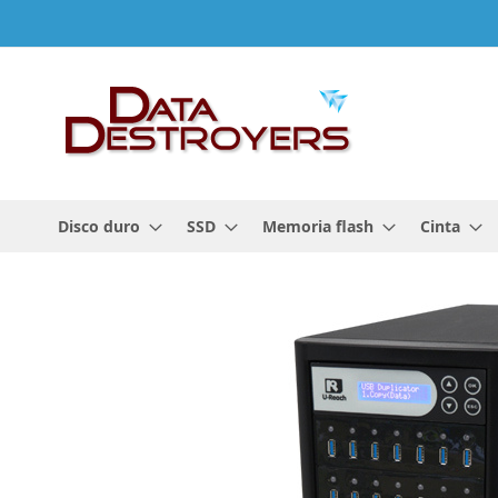
Ir
al
contenido
Disco duro
SSD
Memoria flash
Cinta
Saltar
al
final
de
la
galería
de
imágenes