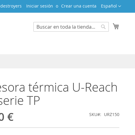
Lenguaje
adestroyers
Iniciar sesión
Crear una cuenta
Español
Mi cest
Search
Search
sora térmica U-Reach
serie TP
0 €
SKU
URZ150