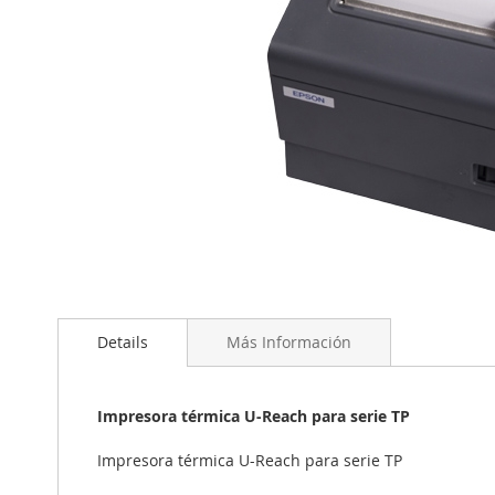
Saltar
al
comienzo
de
Details
Más Información
la
galería
de
Impresora térmica U-Reach para serie TP
imágenes
Impresora térmica U-Reach para serie TP