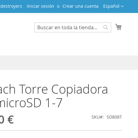
Lenguaje
adestroyers
Iniciar sesión
Crear una cuenta
Español
Mi cest
Search
Search
ch Torre Copiadora
microSD 1-7
0 €
SKU
SD808T