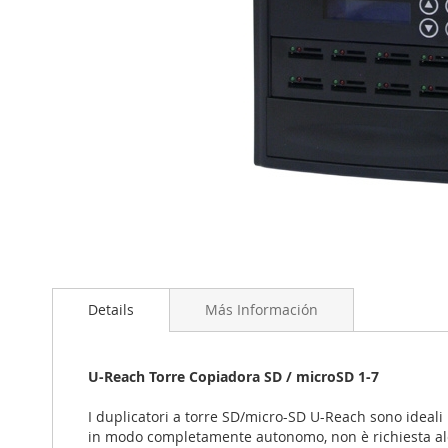
Saltar
al
comienzo
de
Details
Más Información
la
galería
de
U-Reach Torre Copiadora SD / microSD 1-7
imágenes
I duplicatori a torre SD/micro-SD U-Reach sono ideali
in modo completamente autonomo, non è richiesta alc