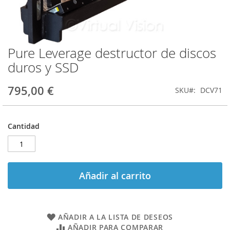
Pure Leverage destructor de discos
Saltar
al
duros y SSD
comienzo
de
795,00 €
SKU
DCV71
la
galería
de
imágenes
Cantidad
Añadir al carrito
AÑADIR A LA LISTA DE DESEOS
AÑADIR PARA COMPARAR