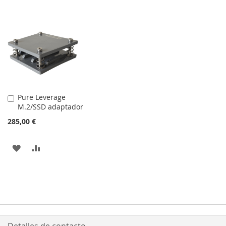
Pure Leverage
Añadir
M.2/SSD adaptador
al
carrito
285,00 €
AÑADIR
AÑADIR
A
PARA
LA
COMPARAR
LISTA
DE