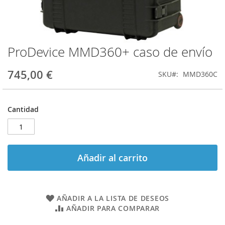
ProDevice MMD360+ caso de envío
Saltar
al
comienzo
745,00 €
SKU
MMD360C
de
la
galería
Cantidad
de
imágenes
Añadir al carrito
AÑADIR A LA LISTA DE DESEOS
AÑADIR PARA COMPARAR