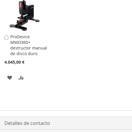
ProDevice
Añadir
MMD360+
al
destructor manual
carrito
de disco duro
4.045,00 €
AÑADIR
AÑADIR
A
PARA
LA
COMPARAR
LISTA
DE
Detalles de contacto
DESEOS