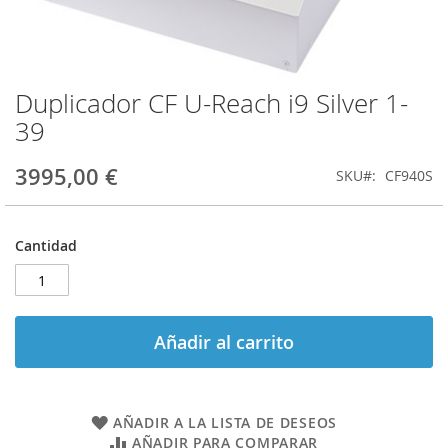
Duplicador CF U-Reach i9 Silver 1-
Saltar
al
39
comienzo
de
3995,00 €
SKU
CF940S
la
galería
de
imágenes
Cantidad
Añadir al carrito
AÑADIR A LA LISTA DE DESEOS
AÑADIR PARA COMPARAR