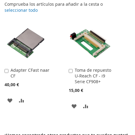
Comprueba los artículos para añadir a la cesta o
seleccionar todo
Adapter CFast naar
Toma de repuesto
Añadir
Añadir
CF
U-Reach CF - i9
al
al
Serie CF908+
carrito
carrito
40,00 €
15,00 €
AÑADIR
AÑADIR
AÑADIR
AÑADIR
A
PARA
A
PARA
LA
COMPARAR
LA
COMPARAR
LISTA