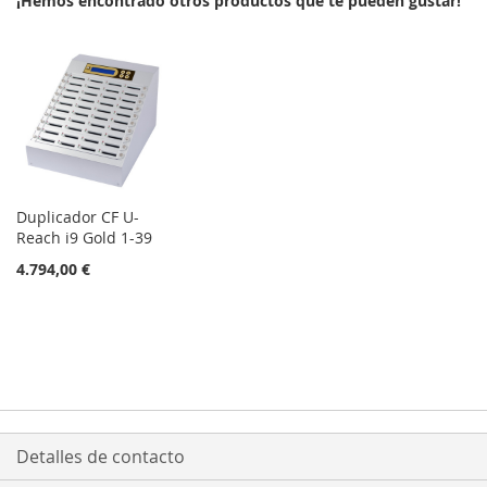
¡Hemos encontrado otros productos que te pueden gustar!
LISTA
DE
DE
DESEOS
DESEOS
Duplicador CF U-
Reach i9 Gold 1-39
4.794,00 €
Detalles de contacto