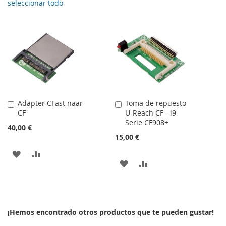
seleccionar todo
Adapter CFast naar
Toma de repuesto
Añadir
Añadir
CF
U-Reach CF - i9
al
al
Serie CF908+
carrito
carrito
40,00 €
15,00 €
AÑADIR
AÑADIR
AÑADIR
AÑADIR
A
PARA
A
PARA
LA
COMPARAR
LA
COMPARAR
LISTA
¡Hemos encontrado otros productos que te pueden gustar!
LISTA
DE