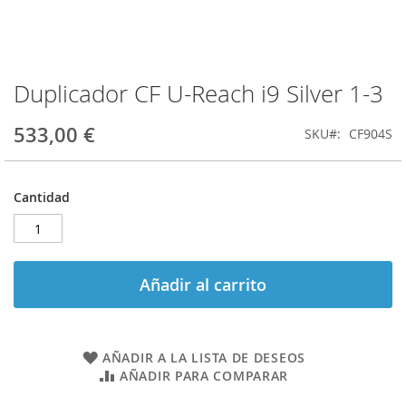
Duplicador CF U-Reach i9 Silver 1-3
Saltar
al
comienzo
533,00 €
SKU
CF904S
de
la
galería
Cantidad
de
imágenes
Añadir al carrito
AÑADIR A LA LISTA DE DESEOS
AÑADIR PARA COMPARAR