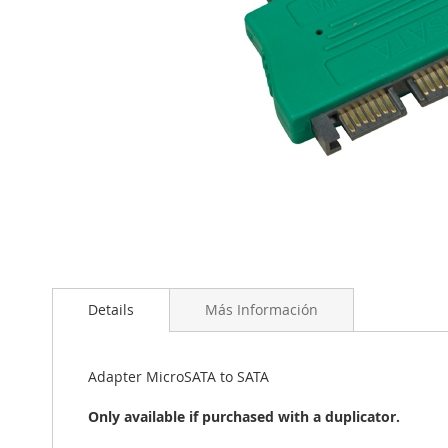
Saltar
al
comienzo
de
Details
Más Información
la
galería
de
Adapter MicroSATA to SATA
imágenes
Only available if purchased with a duplicator.