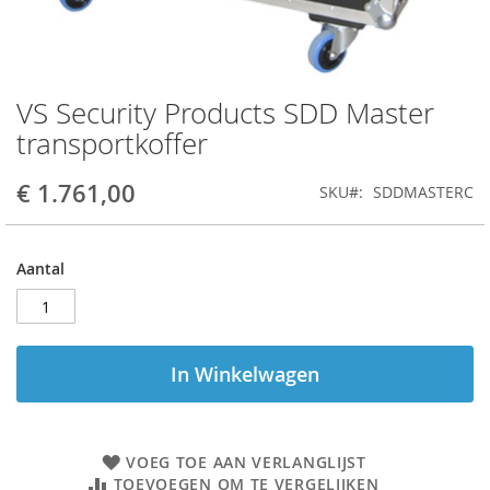
VS Security Products SDD Master
Ga
naar
transportkoffer
het
begin
€ 1.761,00
SKU
SDDMASTERC
van
de
afbeeldingen-
gallerij
Aantal
In Winkelwagen
VOEG TOE AAN VERLANGLIJST
TOEVOEGEN OM TE VERGELIJKEN