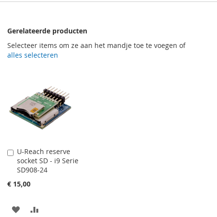
Gerelateerde producten
Selecteer items om ze aan het mandje toe te voegen of
alles selecteren
U-Reach reserve
In
socket SD - i9 Serie
Winkelwagen
SD908-24
€ 15,00
VOEG
TOEVOEGEN