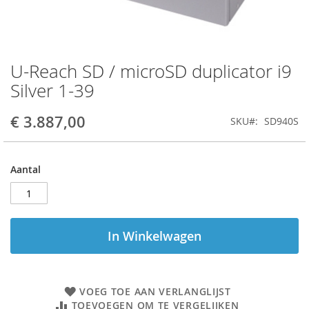
U-Reach SD / microSD duplicator i9
Ga
naar
Silver 1-39
het
begin
€ 3.887,00
SKU
SD940S
van
de
afbeeldingen-
gallerij
Aantal
In Winkelwagen
VOEG TOE AAN VERLANGLIJST
TOEVOEGEN OM TE VERGELIJKEN