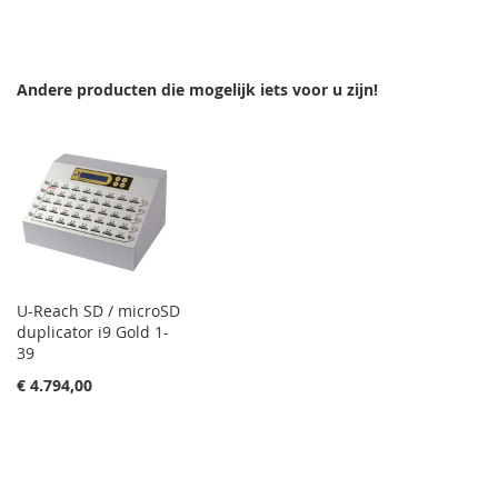
TOE
OM
AAN
TE
Andere producten die mogelijk iets voor u zijn!
VERLANGLIJST
VERGELIJKEN
U-Reach SD / microSD
duplicator i9 Gold 1-
39
€ 4.794,00