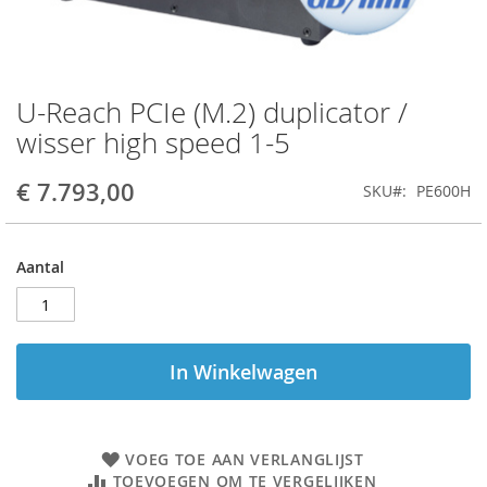
U-Reach PCIe (M.2) duplicator /
Ga
naar
wisser high speed 1-5
het
begin
€ 7.793,00
SKU
PE600H
van
de
afbeeldingen-
gallerij
Aantal
In Winkelwagen
VOEG TOE AAN VERLANGLIJST
TOEVOEGEN OM TE VERGELIJKEN