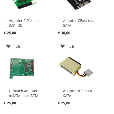
VERLANGLIJST
VERGELIJKEN
VERLANGLIJST
VERGELIJKEN
Adapter 2.5" naar
Adapter CFast naar
In
In
3.5" IDE
SATA
Winkelwagen
Winkelwagen
€ 25,00
€ 30,00
VOEG
TOEVOEGEN
VOEG
TOEVOEGEN
TOE
OM
TOE
OM
AAN
TE
AAN
TE
VERLANGLIJST
VERGELIJKEN
VERLANGLIJST
VERGELIJKEN
U-Reach adapter
Adapter IDE naar
In
In
mSATA naar SATA
SATA
Winkelwagen
Winkelwagen
€ 25,00
€ 25,00