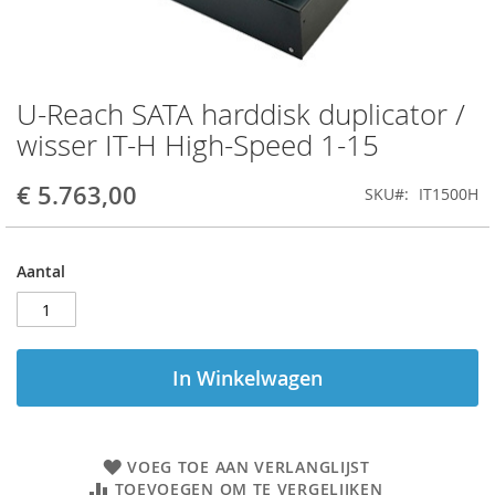
U-Reach SATA harddisk duplicator /
Ga
naar
wisser IT-H High-Speed 1-15
het
begin
€ 5.763,00
SKU
IT1500H
van
de
afbeeldingen-
gallerij
Aantal
In Winkelwagen
VOEG TOE AAN VERLANGLIJST
TOEVOEGEN OM TE VERGELIJKEN