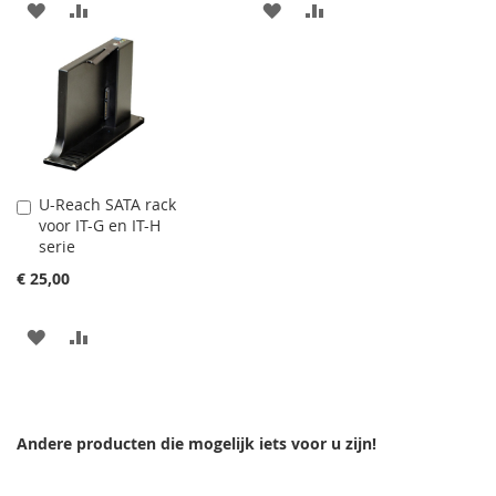
VOEG
TOEVOEGEN
VOEG
TOEVOEGEN
TOE
OM
TOE
OM
AAN
TE
AAN
TE
VERLANGLIJST
VERGELIJKEN
VERLANGLIJST
VERGELIJKEN
U-Reach SATA rack
In
voor IT-G en IT-H
Winkelwagen
serie
€ 25,00
VOEG
TOEVOEGEN
TOE
OM
AAN
TE
Andere producten die mogelijk iets voor u zijn!
VERLANGLIJST
VERGELIJKEN