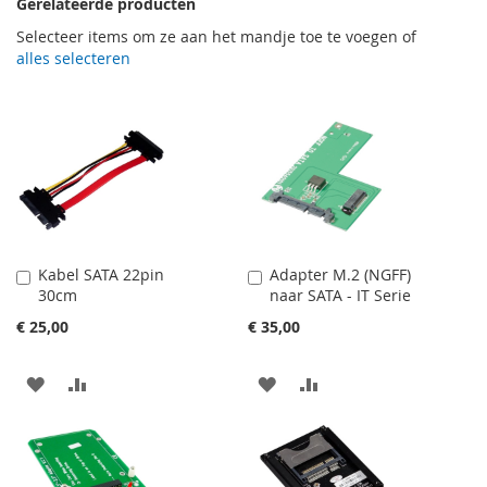
Gerelateerde producten
Selecteer items om ze aan het mandje toe te voegen of
alles selecteren
Kabel SATA 22pin
Adapter M.2 (NGFF)
In
In
30cm
naar SATA - IT Serie
Winkelwagen
Winkelwagen
€ 25,00
€ 35,00
VOEG
TOEVOEGEN
VOEG
TOEVOEGEN
TOE
OM
TOE
OM
AAN
TE
AAN
TE