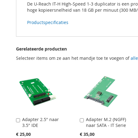
De U-Reach IT-H High-Speed 1-3 duplicator is een pro
hoge kopieersnelheid van 18 GB per minuut (300 MB/s
Productspecificaties
Gerelateerde producten
Selecteer items om ze aan het mandje toe te voegen of
all
Adapter 2.5" naar
Adapter M.2 (NGFF)
In
In
3.5" IDE
naar SATA - IT Serie
Winkelwagen
Winkelwagen
€ 25,00
€ 35,00