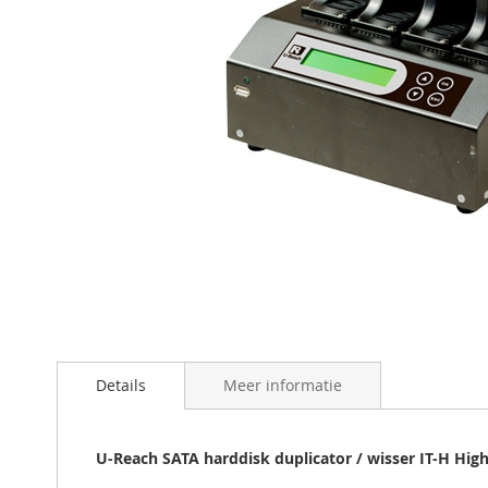
Ga
naar
het
begin
van
de
Details
Meer informatie
afbeeldingen-
gallerij
U-Reach SATA harddisk duplicator / wisser IT-H Hig