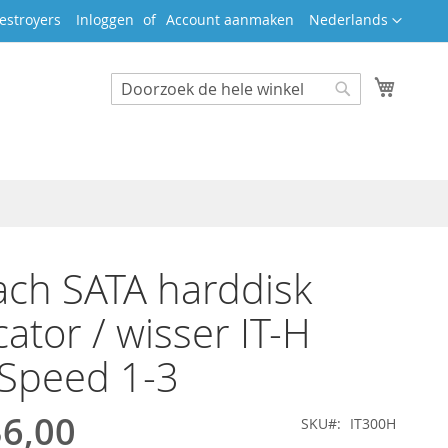
Taal
estroyers
Inloggen
Account aanmaken
Nederlands
Winkel
Search
Search
ch SATA harddisk
cator / wisser IT-H
Speed 1-3
36,00
SKU
IT300H