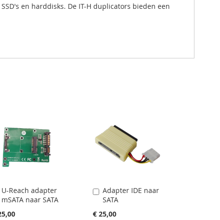
 SSD's en harddisks. De IT-H duplicators bieden een
U-Reach adapter
Adapter IDE naar
In
In
mSATA naar SATA
SATA
Winkelwagen
Winkelwagen
25,00
€ 25,00