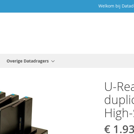
Welkom bij Datad
Overige Datadragers
U-Rea
dupli
High-
€ 1.9