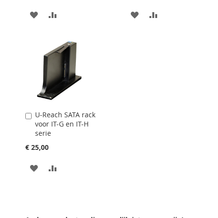
VOEG
TOEVOEGEN
VOEG
TOEVOEGEN
TOE
OM
TOE
OM
AAN
TE
AAN
TE
VERLANGLIJST
VERGELIJKEN
VERLANGLIJST
VERGELIJKEN
U-Reach SATA rack
In
voor IT-G en IT-H
Winkelwagen
serie
€ 25,00
VOEG
TOEVOEGEN
TOE
OM
AAN
TE