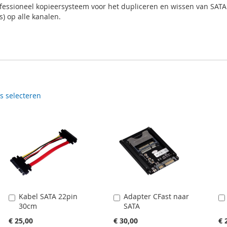
fessioneel kopieersysteem voor het dupliceren en wissen van SATA
) op alle kanalen.
es selecteren
Kabel SATA 22pin
Adapter CFast naar
In
In
30cm
SATA
Winkelwagen
Winkelwagen
€ 25,00
€ 30,00
€ 