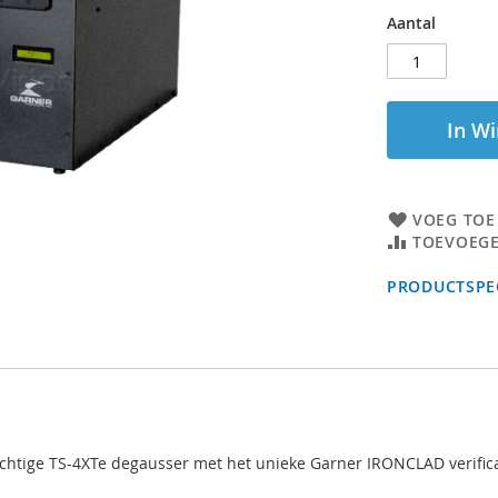
Aantal
In W
VOEG TOE
TOEVOEGE
PRODUCTSPEC
htige TS-4XTe degausser met het unieke Garner IRONCLAD verificat