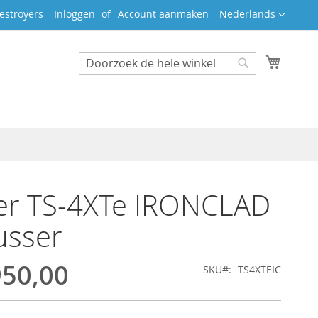
Taal
estroyers
Inloggen
Account aanmaken
Nederlands
Winkel
Search
Search
er TS-4XTe IRONCLAD
usser
950,00
SKU
TS4XTEIC