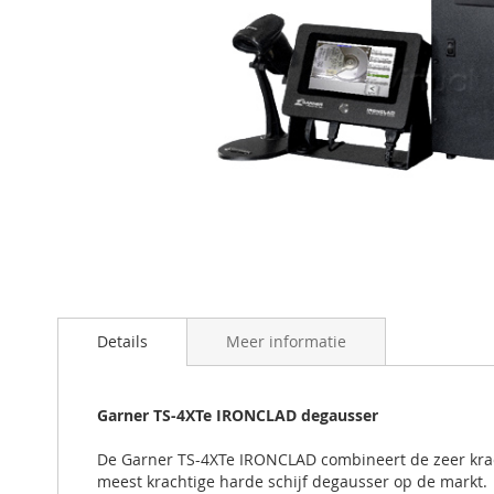
Ga
naar
het
begin
Details
Meer informatie
van
de
afbeeldingen-
Garner TS-4XTe IRONCLAD degausser
gallerij
De Garner TS-4XTe IRONCLAD combineert de zeer krac
meest krachtige harde schijf degausser op de markt.