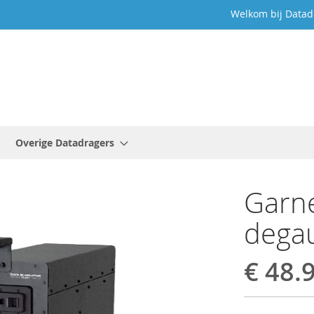
Welkom bij Datad
Overige Datadragers
Garn
dega
€ 48.