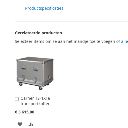
Productspecificaties
Gerelateerde producten
Selecteer items om ze aan het mandje toe te voegen of
all
Garner TS-1XTe
In
transportkoffer
Winkelwagen
€ 3.615,00
VOEG
TOEVOEGEN