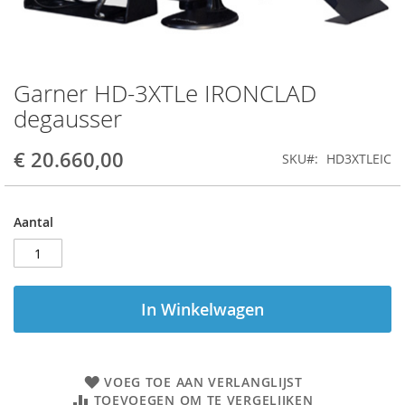
Garner HD-3XTLe IRONCLAD
Ga
naar
degausser
het
begin
€ 20.660,00
SKU
HD3XTLEIC
van
de
afbeeldingen-
gallerij
Aantal
In Winkelwagen
VOEG TOE AAN VERLANGLIJST
TOEVOEGEN OM TE VERGELIJKEN