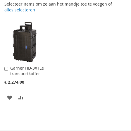
Selecteer items om ze aan het mandje toe te voegen of
alles selecteren
Garner HD-3XTLe
In
transportkoffer
Winkelwagen
€ 2.274,00
VOEG
TOEVOEGEN
TOE
OM
AAN
TE
VERLANGLIJST
VERGELIJKEN