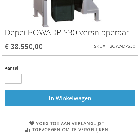
Depei BOWADP S30 versnipperaar
Ga
naar
het
€ 38.550,00
SKU
BOWADPS30
begin
van
de
Aantal
afbeeldingen-
gallerij
In Winkelwagen
VOEG TOE AAN VERLANGLIJST
TOEVOEGEN OM TE VERGELIJKEN