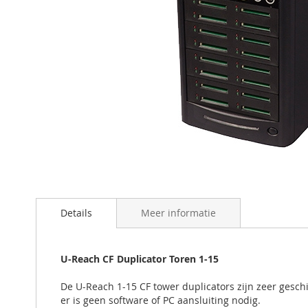
Ga
naar
het
begin
Details
Meer informatie
van
de
afbeeldingen-
U-Reach CF Duplicator Toren 1-15
gallerij
De U-Reach 1-15 CF tower duplicators zijn zeer gesch
er is geen software of PC aansluiting nodig.