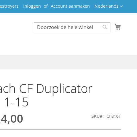
Taal
estroyers
Inloggen
Account aanmaken
Nederlands
Winkel
Search
Search
ch CF Duplicator
 1-15
24,00
SKU
CF816T