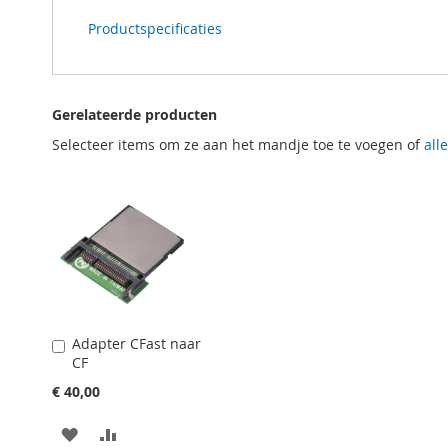
Productspecificaties
Gerelateerde producten
Selecteer items om ze aan het mandje toe te voegen of
all
Adapter CFast naar
In
CF
Winkelwagen
€ 40,00
VOEG
TOEVOEGEN