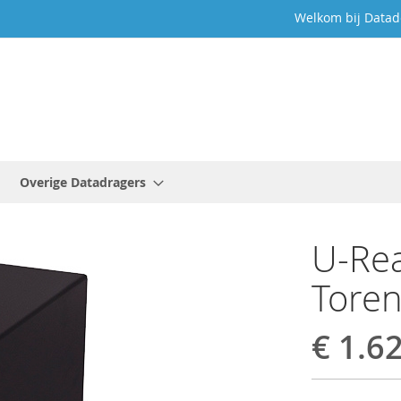
Welkom bij Datad
Overige Datadragers
U-Rea
Toren
€ 1.6