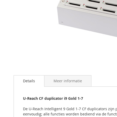
Ga
naar
het
begin
Details
Meer informatie
van
de
afbeeldingen-
U-Reach CF duplicator i9 Gold 1-7
gallerij
De U-Reach Intelligent 9 Gold 1-7 CF duplicators zi
eenvoudig; alle functies worden bediend via de funct