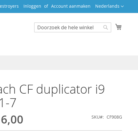
Taal
estroyers
Inloggen
Account aanmaken
Nederlands
Winkel
Search
Search
ch CF duplicator i9
1-7
16,00
SKU
CF908G