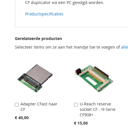
CF duplicator via een PC gevolgd worden.
Productspecificaties
Gerelateerde producten
Selecteer items om ze aan het mandje toe te voegen of
all
Adapter CFast naar
U-Reach reserve
In
In
CF
socket CF - i9 Serie
Winkelwagen
Winkelwagen
CF908+
€ 40,00
€ 15,00