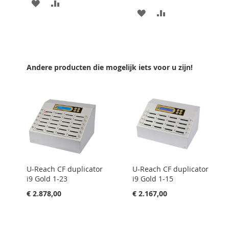
VOEG
TOEVOEGEN
VOEG
TOEVOEGEN
TOE
OM
TOE
OM
AAN
TE
AAN
TE
VERLANGLIJST
VERGELIJKEN
VERLANGLIJST
VERGELIJKEN
Andere producten die mogelijk iets voor u zijn!
U-Reach CF duplicator
U-Reach CF duplicator
i9 Gold 1-23
i9 Gold 1-15
€ 2.878,00
€ 2.167,00