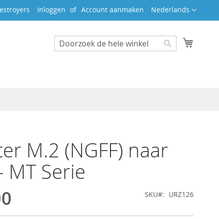
Taal
estroyers
Inloggen
Account aanmaken
Nederlands
Winkel
Search
Search
er M.2 (NGFF) naar
- MT Serie
00
SKU
URZ126