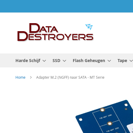
Ga
naar
de
inhoud
Harde Schijf
SSD
Flash Geheugen
Tape
Home
Adapter M.2 (NGFF) naar SATA - MT Serie
Ga
naar
het
einde
van
de
afbeeldingen-
gallerij