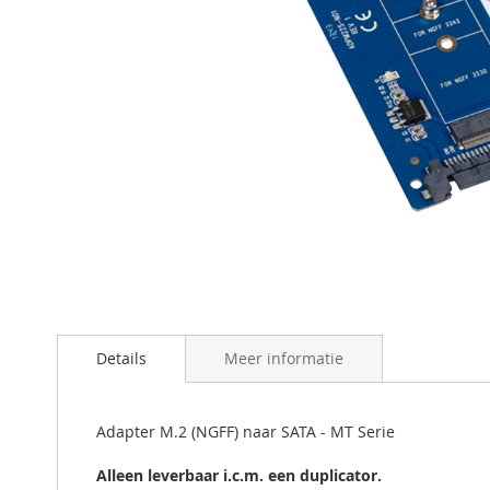
Ga
naar
het
begin
Details
Meer informatie
van
de
afbeeldingen-
Adapter M.2 (NGFF) naar SATA - MT Serie
gallerij
Alleen leverbaar i.c.m. een duplicator.