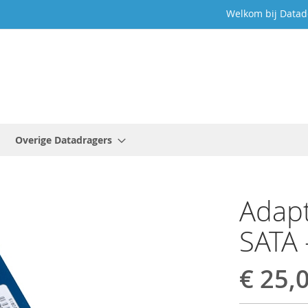
Welkom bij Datad
Overige Datadragers
Adapt
SATA 
€ 25,