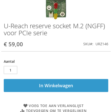
U-Reach reserve socket M.2 (NGFF)
Ga
naar
voor PCIe serie
het
begin
€ 59,00
SKU
URZ146
van
de
afbeeldingen-
gallerij
Aantal
In Winkelwagen
VOEG TOE AAN VERLANGLIJST
TOEVOEGEN OM TE VERGELIJKEN