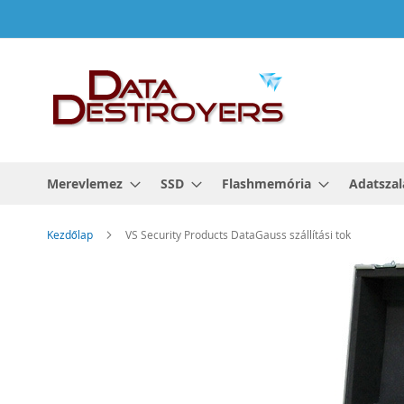
Ugrás
a
tartalomhoz
Merevlemez
SSD
Flashmemória
Adatszal
Kezdőlap
VS Security Products DataGauss szállítási tok
Ugrás
a
képgaléria
végére