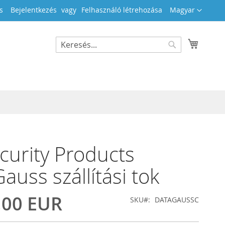
Nyelv
s
Bejelentkezés
Felhasználó létrehozása
Magyar
Kosara
Search
Search
curity Products
auss szállítási tok
,00 EUR
SKU
DATAGAUSSC