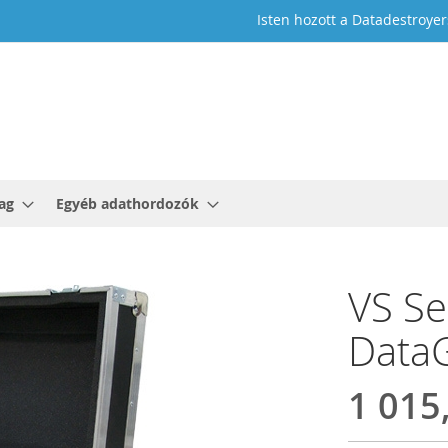
Isten hozott a Datadestroyer
ag
Egyéb adathordozók
VS Se
DataG
1 015