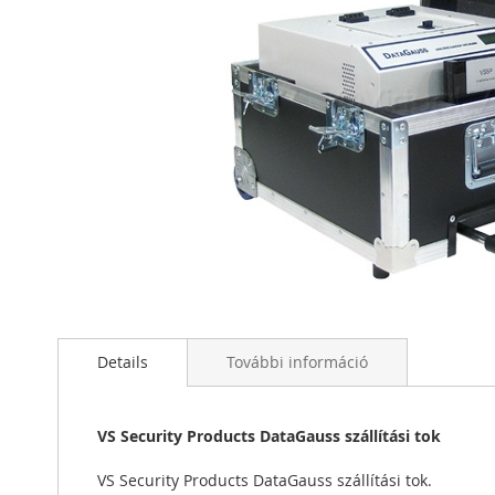
Ugrás
a
képgaléria
elejére
Details
További információ
VS Security Products DataGauss szállítási tok
VS Security Products DataGauss szállítási tok.