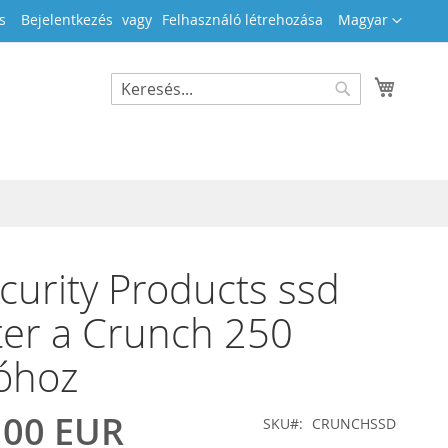
Nyelv
s
Bejelentkezés
Felhasználó létrehozása
Magyar
Kosara
Search
Search
curity Products ssd
er a Crunch 250
óhoz
,00 EUR
SKU
CRUNCHSSD