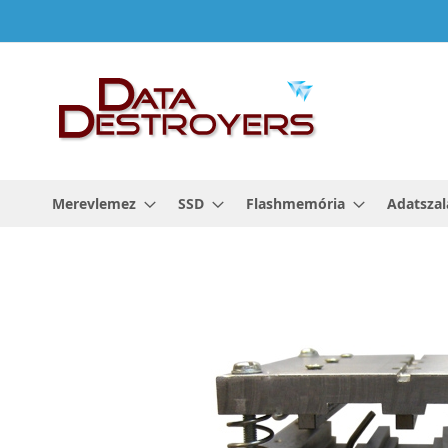
Ugrás
a
tartalomhoz
Merevlemez
SSD
Flashmemória
Adatszal
Ugrás
a
képgaléria
végére