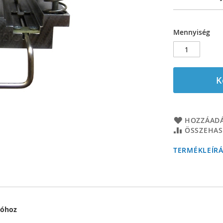
Mennyiség
K
HOZZÁADÁ
ÖSSZEHAS
TERMÉKLEÍR
lóhoz