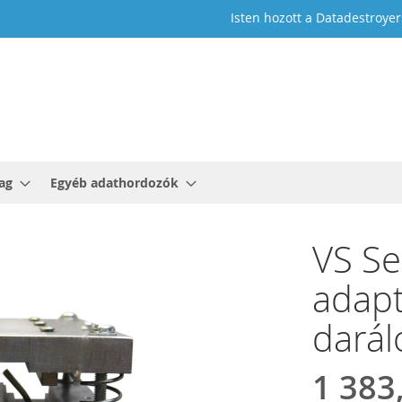
Isten hozott a Datadestroyer
ag
Egyéb adathordozók
VS Se
adapt
darál
1 383