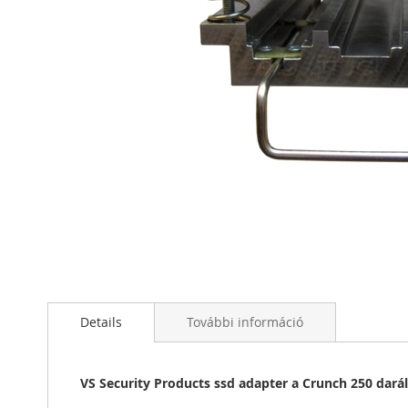
Ugrás
a
képgaléria
elejére
Details
További információ
VS Security Products ssd adapter a Crunch 250 dará