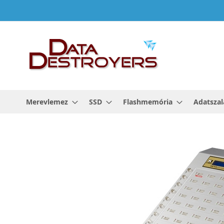
Ugrás
a
tartalomhoz
Merevlemez
SSD
Flashmemória
Adatszal
Ugrás
a
képgaléria
végére