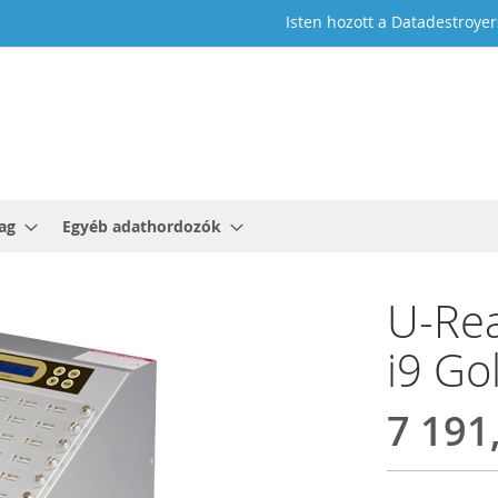
Isten hozott a Datadestroyer
ag
Egyéb adathordozók
U-Rea
i9 Go
7 191