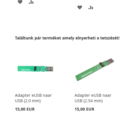
HOZZÁADÁS
ÖSSZEHASONLÍTÁSHOZ
HOZZÁADÁS
ÖSSZEHASONLÍT
A
AD
A
AD
KÍVÁNSÁGLISTÁHOZ
KÍVÁNSÁGLISTÁHOZ
Találtunk pár terméket amely elnyerheti a tetszését!
Adapter eUSB naar
Adapter eUSB naar
USB (2.0 mm)
USB (2.54 mm)
15,00 EUR
15,00 EUR