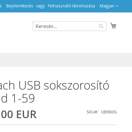
Nyelv
s
Bejelentkezés
Felhasználó létrehozása
Magyar
Kosara
Search
Search
ch USB sokszorosító
ld 1-59
,00 EUR
SKU
UB960G