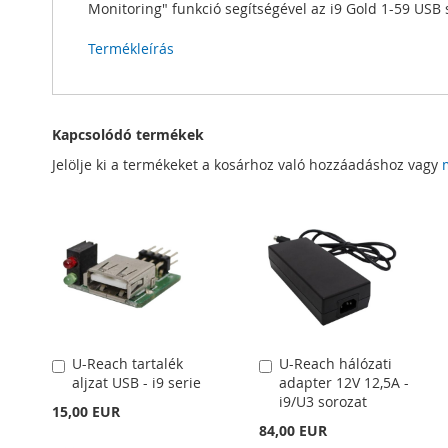
Monitoring" funkció segítségével az i9 Gold 1-59 USB
Termékleírás
Kapcsolódó termékek
Jelölje ki a termékeket a kosárhoz való hozzáadáshoz vagy
U-Reach tartalék
U-Reach hálózati
Kosárba
Kosárba
aljzat USB - i9 serie
adapter 12V 12,5A -
i9/U3 sorozat
15,00 EUR
84,00 EUR