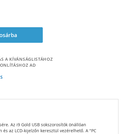
osárba
S A KÍVÁNSÁGLISTÁHOZ
ONLÍTÁSHOZ AD
ÁS
sére. Az i9 Gold USB sokszorosítók önállóan
és az LCD-kijelzőn keresztül vezérelhető. A "PC