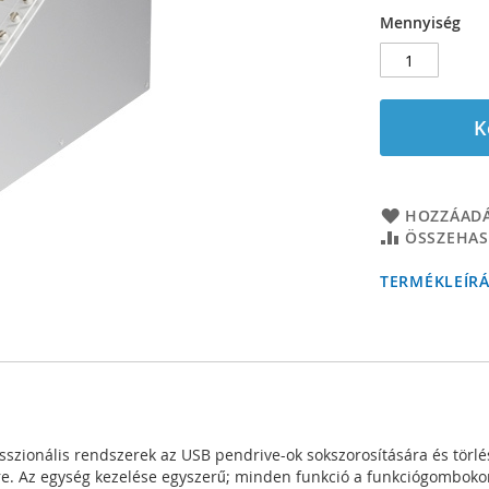
Mennyiség
K
HOZZÁADÁ
ÖSSZEHAS
TERMÉKLEÍR
sszionális rendszerek az USB pendrive-ok sokszorosítására és törlé
e. Az egység kezelése egyszerű; minden funkció a funkciógombokon 