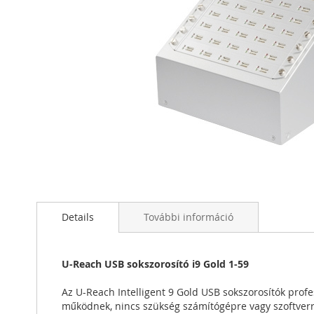
Ugrás
a
képgaléria
elejére
Details
További információ
U-Reach USB sokszorosító i9 Gold 1-59
Az U-Reach Intelligent 9 Gold USB sokszorosítók profe
működnek, nincs szükség számítógépre vagy szoftverr