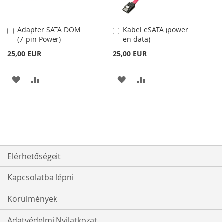
Adapter SATA DOM
Kabel eSATA (power
Kosárba
Kosárba
(7-pin Power)
en data)
25,00 EUR
25,00 EUR
HOZZÁADÁS
ÖSSZEHASONLÍTÁSHOZ
HOZZÁADÁS
ÖSSZEHASONLÍTÁSH
A
AD
A
AD
KÍVÁNSÁGLISTÁHOZ
KÍVÁNSÁGLISTÁHOZ
Elérhetőségeit
Kapcsolatba lépni
Körülmények
Adatvédelmi Nyilatkozat