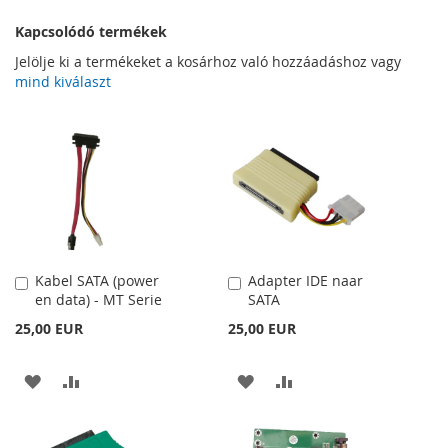
Kapcsolódó termékek
Jelölje ki a termékeket a kosárhoz való hozzáadáshoz vagy
mind kiválaszt
Kabel SATA (power
Adapter IDE naar
Kosárba
Kosárba
en data) - MT Serie
SATA
25,00 EUR
25,00 EUR
HOZZÁADÁS
ÖSSZEHASONLÍTÁSHOZ
HOZZÁADÁS
ÖSSZEHASONLÍTÁSH
A
AD
A
AD