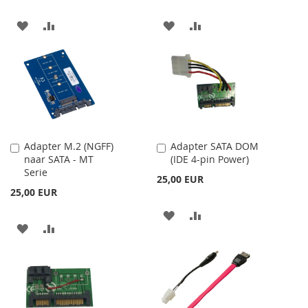
HOZZÁADÁS
ÖSSZEHASONLÍTÁSHOZ
HOZZÁADÁS
ÖSSZEHASONLÍTÁSH
A
AD
A
AD
KÍVÁNSÁGLISTÁHOZ
KÍVÁNSÁGLISTÁHOZ
Adapter M.2 (NGFF)
Adapter SATA DOM
Kosárba
Kosárba
naar SATA - MT
(IDE 4-pin Power)
Serie
25,00 EUR
25,00 EUR
HOZZÁADÁS
ÖSSZEHASONLÍTÁSH
HOZZÁADÁS
ÖSSZEHASONLÍTÁSHOZ
A
AD
A
AD
KÍVÁNSÁGLISTÁHOZ
KÍVÁNSÁGLISTÁHOZ