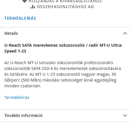
HOZZÁADÁS A KÍVÁNSÁGLISTÁHOZ
ÖSSZEHASONLÍTÁSHOZ AD
TERMÉKLEÍRÁS
Details
U-Reach SATA merevlemez sokszorosító / radír MT-U Ultra-
Speed 1-23
Az U-Reach MT-U sorozatú sokszorosítók professzionális
sokszorosítók SATA SSD-k és merevlemezek sokszorosítására
és törlésére. Az MT-U 1-23 sokszorosító nagyon magas, 30
GB/perc (500 MB/s) másolási sebességet kínál egyidejűleg
minden csatornán.
Termékleírás
További információ