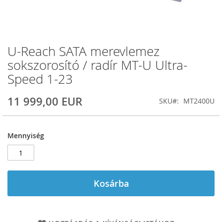
U-Reach SATA merevlemez
Ugrás
a
sokszorosító / radír MT-U Ultra-
képgaléria
Speed 1-23
elejére
11 999,00 EUR
SKU
MT2400U
Mennyiség
Kosárba