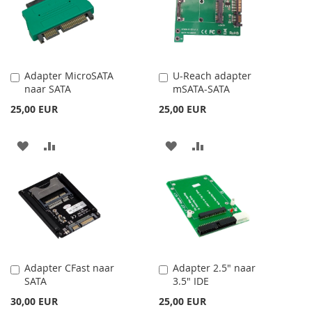
KÍVÁNSÁGLISTÁHOZ
KÍVÁNSÁGLISTÁHOZ
Adapter MicroSATA
U-Reach adapter
Kosárba
Kosárba
naar SATA
mSATA-SATA
25,00 EUR
25,00 EUR
HOZZÁADÁS
ÖSSZEHASONLÍTÁSHOZ
HOZZÁADÁS
ÖSSZEHASONLÍTÁSH
A
AD
A
AD
KÍVÁNSÁGLISTÁHOZ
KÍVÁNSÁGLISTÁHOZ
Adapter CFast naar
Adapter 2.5" naar
Kosárba
Kosárba
SATA
3.5" IDE
30,00 EUR
25,00 EUR