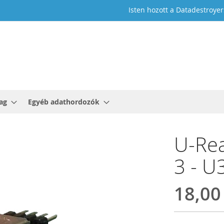
Isten hozott a Datadestroyer
ag
Egyéb adathordozók
U-Rea
3 - U
18,00