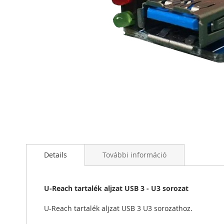
Ugrás
a
képgaléria
elejére
Details
További információ
U-Reach tartalék aljzat USB 3 - U3 sorozat
U-Reach tartalék aljzat USB 3 U3 sorozathoz.