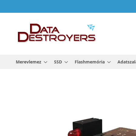
Ugrás
a
tartalomhoz
Merevlemez
SSD
Flashmemória
Adatszal
Ugrás
a
képgaléria
végére