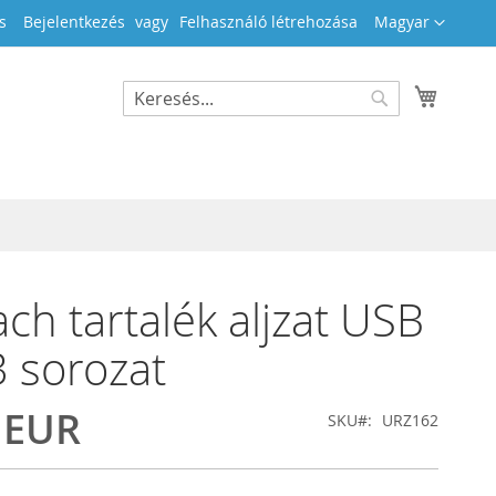
Nyelv
s
Bejelentkezés
Felhasználó létrehozása
Magyar
Kosara
Search
Search
ch tartalék aljzat USB
3 sorozat
 EUR
SKU
URZ162