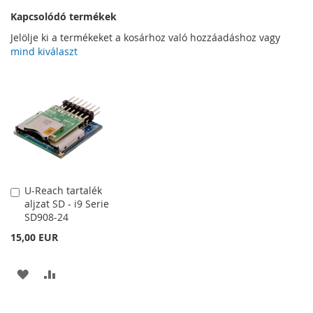
Kapcsolódó termékek
Jelölje ki a termékeket a kosárhoz való hozzáadáshoz vagy
mind kiválaszt
U-Reach tartalék
Kosárba
aljzat SD - i9 Serie
SD908-24
15,00 EUR
HOZZÁADÁS
ÖSSZEHASONLÍTÁSHOZ
A
AD