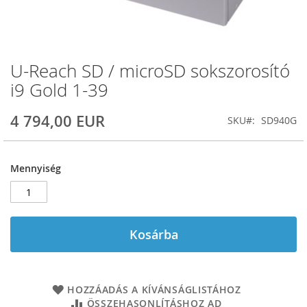
U-Reach SD / microSD sokszorosító
Ugrás
a
i9 Gold 1-39
képgaléria
elejére
4 794,00 EUR
SKU
SD940G
Mennyiség
Kosárba
HOZZÁADÁS A KÍVÁNSÁGLISTÁHOZ
ÖSSZEHASONLÍTÁSHOZ AD