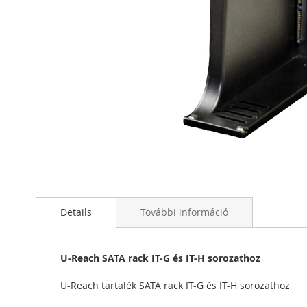
Ugrás
a
képgaléria
elejére
Details
További információ
U-Reach SATA rack IT-G és IT-H sorozathoz
U-Reach tartalék SATA rack IT-G és IT-H sorozathoz