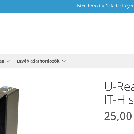
Isten hozott a Datadestroyer
ag
Egyéb adathordozók
U-Rea
IT-H 
25,00