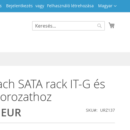
Nyelv
s
Bejelentkezés
Felhasználó létrehozása
Magyar
Kosara
Search
Search
ch SATA rack IT-G és
sorozathoz
 EUR
SKU
URZ137