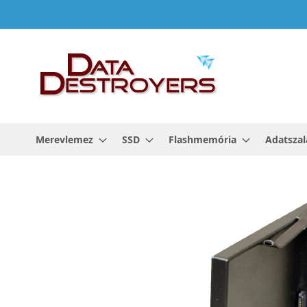
Ugrás
a
tartalomhoz
Merevlemez
SSD
Flashmemória
Adatszal
Ugrás
a
képgaléria
végére